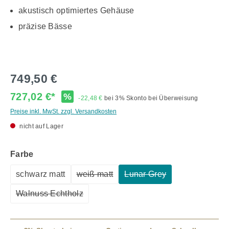
akustisch optimiertes Gehäuse
präzise Bässe
749,50 €
727,02 €*
%
-22,48 €
bei 3% Skonto bei Überweisung
Preise inkl. MwSt. zzgl. Versandkosten
nicht auf Lager
auswählen
Farbe
schwarz matt
weiß matt
Lunar Grey
(Diese Option ist zurzeit nicht verfügbar
(Diese Option ist zurzeit 
Walnuss Echtholz
(Diese Option ist zurzeit nicht verfügbar.)