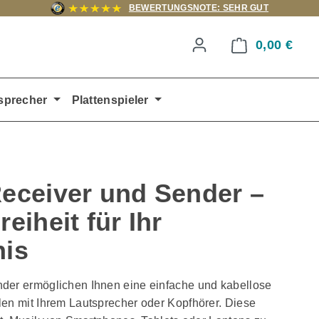
BEWERTUNGSNOTE: SEHR GUT
0,00 €
Ware
sprecher
Plattenspieler
Receiver und Sender –
eiheit für Ihr
nis
der ermöglichen Ihnen eine einfache und kabellose
len mit Ihrem Lautsprecher oder Kopfhörer. Diese