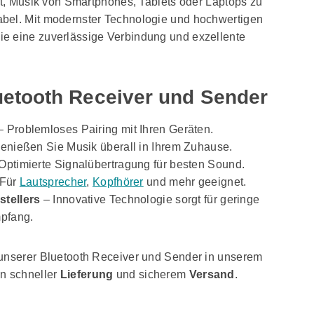
tät, Musik von Smartphones, Tablets oder Laptops zu
bel. Mit modernster Technologie und hochwertigen
e eine zuverlässige Verbindung und exzellente
luetooth Receiver und Sender
 Problemloses Pairing mit Ihren Geräten.
enießen Sie Musik überall in Ihrem Zuhause.
Optimierte Signalübertragung für besten Sound.
Für
Lautsprecher
,
Kopfhörer
und mehr geeignet.
stellers
– Innovative Technologie sorgt für geringe
mpfang.
 unserer Bluetooth Receiver und Sender in unserem
on schneller
Lieferung
und sicherem
Versand
.