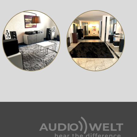
elos zu
ring
ndruck und
e
k über den
kte
BT T100
 Sie
eine 3,5-
he Kabel
 wird
m langes
l.