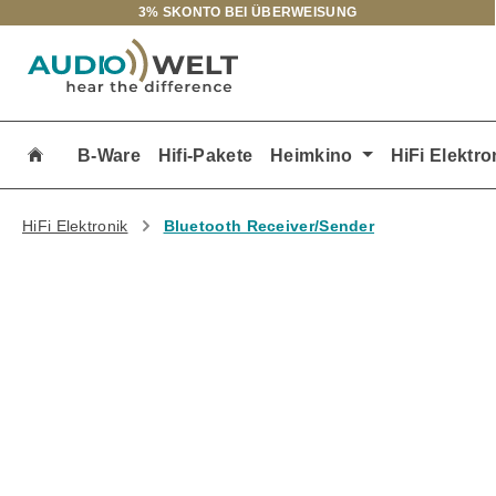
3% SKONTO BEI ÜBERWEISUNG
m Hauptinhalt springen
Zur Suche springen
Zur Hauptnavigation springen
B-Ware
Hifi-Pakete
Heimkino
HiFi Elektro
HiFi Elektronik
Bluetooth Receiver/Sender