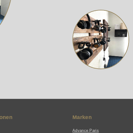
 Technik für den guten Klang
an. Dabei ist er absolut müh
zt aptX®, aptX®-HD & SBC
bedienen. Das Bluetooth-Pai
ur aptX®-Übertragung muss
geschieht einfach per Taste
gerät den jeweiligen aptX®
eine zweifarbige LED-Leucht
®-Standard unterstützen)
informiert Sie auf einen Blic
e hochwertige analoge
Verbindungsstatus. Für perfe
ufferstufe Separates
Verbindungen gemacht Der 
verfügt über eine Reihe von
Eingangsoptionen, mit denen
Audioquellen entweder über 
mm-Buchse oder über optisc
anschließen können – beides
mitgeliefert. Ebenso ein 1,2 
USB-A-zu-USB-Micro-B-Kabe
ionen
Marken
Advance Paris