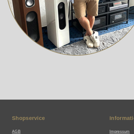
Kostenlose App für Android und iOS ?
kann bei freier Sicht Entfernungen von
erhältlich
System Fernbedienung liegt bei
bis zu 240 Meter überbrücken. Dies ist
Unterstüt
selbstverständlich auch Abhängig vom
Codecs (z
sendenden Gerät. Sollte dieses einen
das Quell
niedrigeren Standard aufweisen
Bluetooth
verringert sich die Reichweite nach
Dediziert
dessen Vorgaben. Als klanglichen
Ausgangsp
Standard unterstützt der V90-BLU5
Netzteil
HDapt-X HD. Das zweite Feature ist
der Digital/Analog-Wandler. Der V90-
BLU5 HDverfügt über je einen
optischen (Toslink) und einen coaxialen
(S/P-Diff) Digital-Eingang, der alle
ankommenden PCM-Signale am
analogen Ausgang mit für MUSICAL
FIDELITY typischem perfektem,
kraftvollem Klang ausgibt. Die
Verbindung ist kinderleicht
Shopservice
Informat
herzustellen. Einfach
dasKopplungsprozedere am
sendenden Gerät starten und die
AGB
Impressum