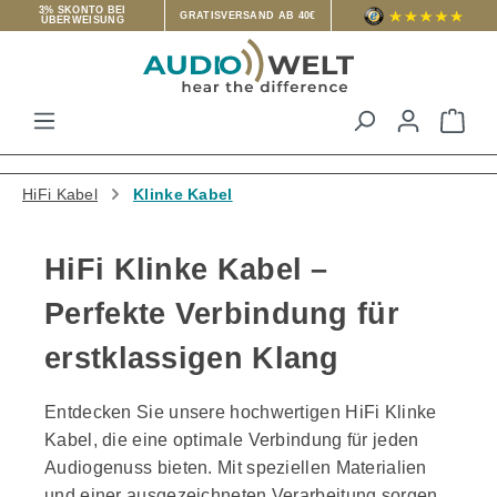
3% SKONTO BEI
GRATISVERSAND AB 40€
ÜBERWEISUNG
Zum Hauptinhalt springen
War
HiFi Kabel
Klinke Kabel
HiFi Klinke Kabel –
Perfekte Verbindung für
erstklassigen Klang
Entdecken Sie unsere hochwertigen HiFi Klinke
Kabel, die eine optimale Verbindung für jeden
Audiogenuss bieten. Mit speziellen Materialien
und einer ausgezeichneten Verarbeitung sorgen