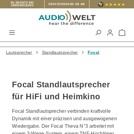
3% SKONTO BEI
GRATISVERSAND AB 40€
ÜBERWEISUNG
Zum Hauptinhalt springen
War
Lautsprecher
Standlautsprecher
Focal
Focal Standlautsprecher
für HiFi und Heimkino
Focal Standlautsprecher verbinden kraftvolle
Dynamik mit einer präzisen und ausgewogenen
Wiedergabe. Der Focal Theva N°3 arbeitet mit
einem 3-Wege-System, einem TNF-Hochtöner