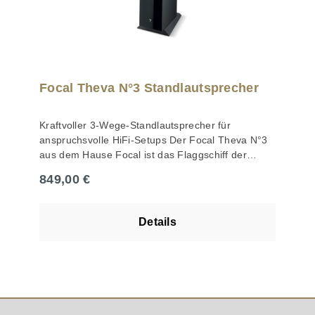
Focal Theva N°3 Standlautsprecher
Kraftvoller 3-Wege-Standlautsprecher für
anspruchsvolle HiFi-Setups Der Focal Theva N°3
aus dem Hause Focal ist das Flaggschiff der
Theva-Serie und steht für beeindruckende
Regulärer Preis:
849,00 €
Klangqualität sowie präzise Wiedergabe auf
höchstem Niveau. Als ausgewachsener
Standlautsprecher bringt er Musik und Filme mit
Details
beeindruckender Dynamik und Tiefe in den
Wohnraum. Dank seines durchdachten 3-Wege-
Systems liefert der Standlautsprecher seidige
Höhen, präzise Mitten und einen kraftvollen,
tiefreichenden Bass. Die Klangbühne ist optimal
auf den Hörplatz ausgerichtet und sorgt für ein