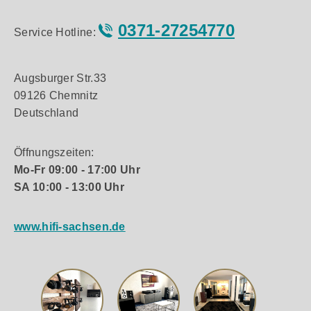
beruhigend solide. Sie sind darauf ausgelegt, den
Klang zu fokussieren und Ihre Musik in den Raum
0371-27254770
Service Hotline:
zu tragen. Auswahl der Ausführung Das dezente
Design sorgt dafür, dass sich der Minx Min 22
immer gut einfügt, egal wie Ihr Einrichtungsstil
Augsburger Str.33
aussieht. Diese kompakten Lautsprecher sind in
09126 Chemnitz
Hochglanzschwarz oder Weiß erhältlich und
wirken wunderbar dezent und unaufdringlich.
Deutschland
Wählen Sie Schwarz, um sie im Schatten und auf
Bücherregalen zu verstecken, oder Weiß, um ein
Öffnungszeiten:
modernes, minimalistisches Wohnzimmer zu
Mo-Fr 09:00 - 17:00 Uhr
ergänzen. Gut vernetzt Minx Min 22 verfügt über
geeignete Lautsprecherkabelanschlüsse
SA 10:00 - 13:00 Uhr
(Klemmen) und wird mit Bananensteckern für eine
schnelle Installation geliefert. Eine versenkte
www.hifi-sachsen.de
Schraubfassung nimmt die mitgelieferte bündige
Wandhalterung oder eines unserer speziellen
Zubehörteile auf. Die schlanken Bodenständer
sind ideal für Surround-Systeme, während der
Tischständer die horizontale Montage von Min 22
ermöglicht – perfekt für einen Center-