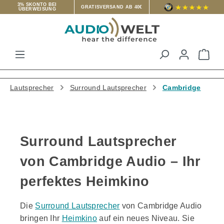
3% SKONTO BEI
GRATISVERSAND AB 40€
ÜBERWEISUNG
Zum Hauptinhalt springen
War
Lautsprecher
Surround Lautsprecher
Cambridge
Surround Lautsprecher
von Cambridge Audio – Ihr
perfektes Heimkino
Die
Surround Lautsprecher
von Cambridge Audio
bringen Ihr
Heimkino
auf ein neues Niveau. Sie