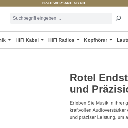
GRATISVERSAND AB 40€
nik
HiFi Kabel
HIFI Radios
Kopfhörer
Laut
Rotel Endst
und Präzisi
Erleben Sie Musik in ihrer 
kraftvollen Audioverstärke
und präziser Leistung, um 