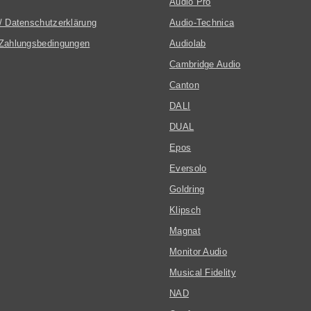
Audio Pro
/ Datenschutzerklärung
Audio-Technica
Zahlungsbedingungen
Audiolab
Cambridge Audio
Canton
DALI
DUAL
Epos
Eversolo
Goldring
Klipsch
Magnat
Monitor Audio
Musical Fidelity
NAD