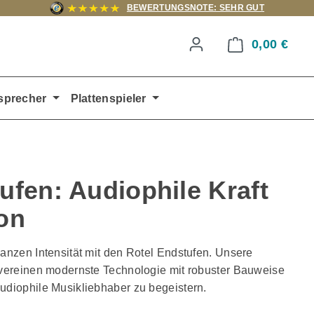
BEWERTUNGSNOTE: SEHR GUT
0,00 €
Ware
sprecher
Plattenspieler
ufen: Audiophile Kraft
on
ganzen Intensität mit den Rotel Endstufen. Unsere
r vereinen modernste Technologie mit robuster Bauweise
audiophile Musikliebhaber zu begeistern.