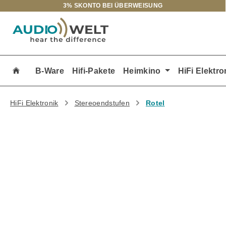
3% SKONTO BEI ÜBERWEISUNG
m Hauptinhalt springen
Zur Suche springen
Zur Hauptnavigation springen
B-Ware
Hifi-Pakete
Heimkino
HiFi Elektro
HiFi Elektronik
Stereoendstufen
Rotel