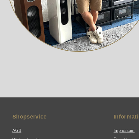
dynamikreicher Musikimpulse. Die
Eingänge stehen wahlweise als
symmetrische XLR- und
unsymmetrische RCA/Cinch-Buchsen
zur Verfügung. Die RB-1552 MKII ist
eine herausragende Rotel-Endstufe mit
erstklassiger Audio-Performance, die
zu einem erschwinglichen Preis
erhältlich ist.
Shopservice
Informat
AGB
Impressum