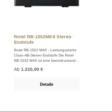
Rotel RB-1552MKII Stereo-
Endstufe
Rotel RB-1552 MKII - Leistungsstarke
Class-AB-Stereo-Endstufe Die Rotel
RB-1552 MKII ist eine beeindruckende
Class-AB-Stereo-Endstufe, die mit 130
Regulärer Preis:
Ab
1.210,00 €
Watt pro Kanal an 8 Ohm
anspruchsvollen Musikliebhabern die
Möglichkeit bietet, selbst feinste Details
Details
aus sehr komplexen Musikpassagen
herauszuhören. Rotel legt bei der
Entwicklung jedes Geräts großen Wert
auf Liebe zum Detail und sorgfältige
Abwägung jedes Aspekts, um