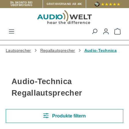
3% SKONTO BEI
GRATISVERSAND AB 40€
ÜBERWEISUNG
Zum Hauptinhalt springen
War
Lautsprecher
Regallautsprecher
Audio-Technica
Audio-Technica
Regallautsprecher
Produkte filtern