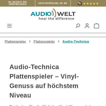
3% SKONTO BEI
GRATISVERSAND AB 40€
ÜBERWEISUNG
Zum Hauptinhalt springen
War
Plattenspieler
Plattenspieler
Audio-Technica
Audio-Technica
Plattenspieler – Vinyl-
Genuss auf höchstem
Niveau