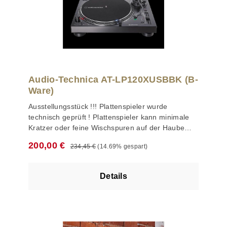
Audio-Technica AT-LP120XUSBBK (B-
Ware)
Ausstellungsstück !!! Plattenspieler wurde
technisch geprüft ! Plattenspieler kann minimale
Kratzer oder feine Wischspuren auf der Haube
haben !!! AT-LP120XUSB Der AT-LP120-USB-
Regulärer Preis:
Verkaufspreis:
200,00 €
234,45 €
(14.69% gespart)
Plattenspieler verfügt über einen DC-Servo-
Direktantriebsmotor, einstellbare dynamische Anti-
Skating-Kontrolle und einem integrierten
Details
wählbaren Phono-Vorverstärker. Der vollständig
manuell angetriebene Plattenspieler spielt
Aufnahmen in 3 Geschwindigkeiten (33-1/3, 45
und 78 U/min) ab und ist mit einem USB-Ausgang
ausgestattet, der Ihnen einen direkten Anschluss