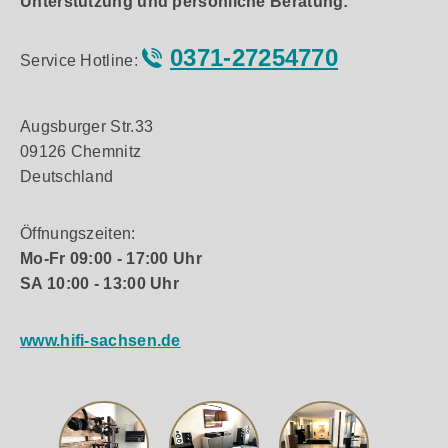
Unterstützung und persönliche Beratung:
Verfeinern Sie Ihren Klang Der Plattenspieler
verfügt über einen geraden Tonarm aus
0371-27254770
Kohlefaser mit einstellbarer Auflagekraft,
Service Hotline:
hydraulisch gedämpfter Hebevorrichtung und
verriegelbarer Tonarmstütze sowie ein dazu
passendes mattsilbernes AT-HS4 Universal ½ Zoll
Augsburger Str.33
Headshell. Der LPW50BT-RW enthält außerdem
09126 Chemnitz
einen der vielseitigsten Tonabnehmer von Audio-
Deutschland
Technica, den leistungsstarken AT-VM95E. Der
Tonabnehmer mit beweglichen Doppelmagneten
ist mit allen Ersatztonabnehmernadeln der VM95-
Öffnungszeiten:
Serie kompatibel und bietet für jedes Budget und
Mo-Fr 09:00 - 17:00 Uhr
jede Anwendung eine große Auswahl an Optionen.
SA 10:00 - 13:00 Uhr
Elegante Oberfläche Die 30 mm dicke MDF-
Faserplatte mit Palisanderfurnier dämpft
akustische Rückkopplungen im Tieftonbereich und
www.hifi-sachsen.de
minimiert Verzerrungen, während der
professionelle, resonanzarme Plattenteller aus
Aluminiumdruckguss mit Gummimatte zusätzlich
gewährleistet, dass Sie eine hervorragende
Klangqualität mit minimalen Störungen genießen