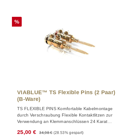
Rabatt
%
VIABLUE™ TS Flexible Pins (2 Paar)
(B-Ware)
TS FLEXIBLE PINS Komfortable Kabelmontage
durch Verschraubung Flexible Kontaktlitzen zur
Verwendung an Klemmanschlüssen 24 Karat
echtvergoldete Kontaktlitzen Transparente und
Regulärer Preis:
Verkaufspreis:
25,00 €
34,98 €
(28.53% gespart)
robuste Isolationshülse schützt vor Kurzschlüssen