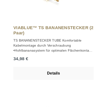
VIABLUE™ TS BANANENSTECKER (2
Paar)
TS BANANENSTECKER TUBE Komfortable
Kabelmontage durch Verschraubung
•Hohlbananasystem für optimalen Flächenkontakt
•24 Karat echtvergoldet •Transparente und
Regulärer Preis:
34,98 €
robuste Isolationshülse schützt vor Kurzschlüssen
•Kabel bis Ø 5 mm •Zwei M4-
Innensechskantschrauben mit 1,5 mm Hexagon
Details
zur Kabelbefestigung Kontaktteil, das dazu
vollständig vom Steckergehäuse gelöst werden
kann, angelötet.