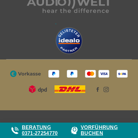
BERATUNG
VORFÜHRUNG
0371-27254770
BUCHEN