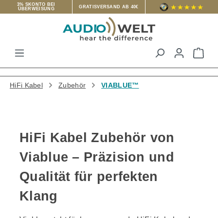
3% SKONTO BEI
GRATISVERSAND AB 40€
ÜBERWEISUNG
Zum Hauptinhalt springen
War
HiFi Kabel
Zubehör
VIABLUE™
HiFi Kabel Zubehör von
Viablue – Präzision und
Qualität für perfekten
Klang