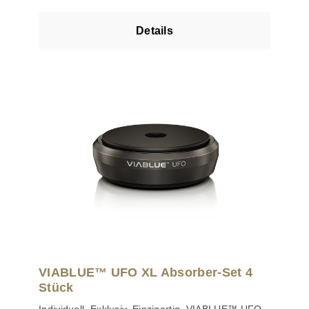
Kabel bis Ø 5,5 mm Zwei M4-
Innensechskantschrauben mit 1,5 mm Hexagon
Details
zur Kabelbefestigung
VIABLUE™ UFO XL Absorber-Set 4
Stück