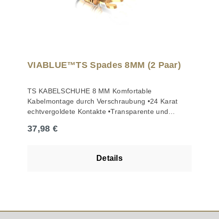
VIABLUE™TS Spades 8MM (2 Paar)
TS KABELSCHUHE 8 MM Komfortable
Kabelmontage durch Verschraubung •24 Karat
echtvergoldete Kontakte •Transparente und
robuste Isolationshülse schützt vor Kurzschlüssen
Regulärer Preis:
37,98 €
•Kabel bis Ø 5,5 mm •Zwei M4-
Innensechskantschrauben mit 1,5 mm Hexagon
zur Kabelbefestigung •Gabelweite: 8 mm
Details