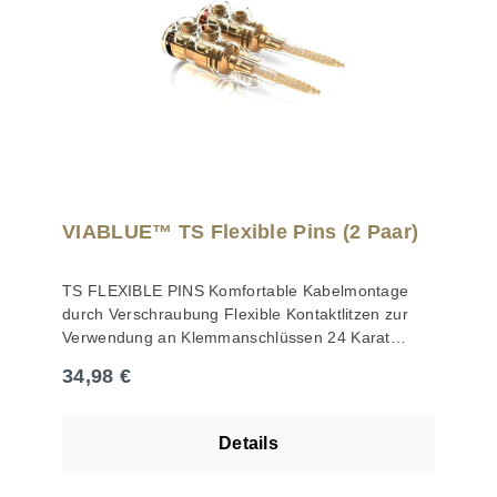
VIABLUE™ TS Flexible Pins (2 Paar)
TS FLEXIBLE PINS Komfortable Kabelmontage
durch Verschraubung Flexible Kontaktlitzen zur
Verwendung an Klemmanschlüssen 24 Karat
echtvergoldete Kontaktlitzen Transparente und
Regulärer Preis:
34,98 €
robuste Isolationshülse schützt vor Kurzschlüssen
Kabel bis Ø 5,5 mm Zwei M4-
Innensechskantschrauben mit 1,5 mm Hexagon
Details
zur Kabelbefestigung