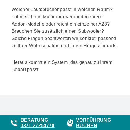
Welcher Lautsprecher passt in welchen Raum?
Lohnt sich ein Multiroom-Verbund mehrerer
Addon-Modelle oder reicht ein einzelner A28?
Brauchen Sie zusätzlich einen Subwoofer?
Solche Fragen beantworten wir konkret, passend
zu Ihrer Wohnsituation und Ihrem Hörgeschmack.
Heraus kommt ein System, das genau zu Ihrem
Bedarf passt.
BERATUNG
VORFÜHRUNG
FAQs: Häufig gestellte Fragen
0371-27254770
BUCHEN