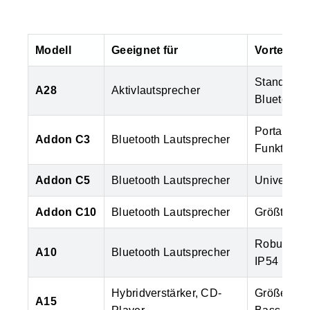
Modell
Geeignet für
Vorteile
Standmode
A28
Aktivlautsprecher
Bluetooth
Portabler 
Addon C3
Bluetooth Lautsprecher
Funktion
Addon C5
Bluetooth Lautsprecher
Universell
Addon C10
Bluetooth Lautsprecher
Größtes Mo
Robuster, 
A10
Bluetooth Lautsprecher
IP54
Hybridverstärker, CD-
Größeres P
A15