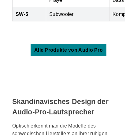
Player
Bass
SW-5
Subwoofer
Kompakter 
Alle Produkte von Audio Pro
Skandinavisches Design der
Audio-Pro-Lautsprecher
Optisch erkennt man die Modelle des
schwedischen Herstellers an ihrer ruhigen,