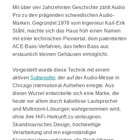
Preis-Leistungs-Verhältnis. Du kannst Musik von
MkII, C10 MkII, C20 Drumfire II, Drumfire D-2
Mit über vier Jahrzehnten Geschichte zählt Audio
einem Plattenspieler oder CD-Player abspielen:
Hinweis zu älteren WLAN-Geräten Ältere WiFi-
Pro zu den prägenden schwedischen Audio-
Der C5 MkII hat einen Cinch-Eingang, um
Modelle bleiben weiterhin nutzbar, arbeiten
andere Audiogeräte anzuschließen. Besonders
Marken. Gegründet 1978 vom Ingenieur Karl-Erik
jedoch mit der bisherigen App-Generation (z.B.
praktisch: Jede Quelle, die an den Lautsprecher
Ståhl, machte sich das Haus früh einen Namen
A10, A26, A36, C3, C5, C5A, C10, Drumfire,
angeschlossen ist, kann kabellos über andere
mit einer technischen Pioniertat: dem patentierten
Drumfire D-1, C-SUB).
Lautsprecher in deinem Netzwerk abgespielt
ACE-Bass-Verfahren, das tiefen Bass aus
werden. Verfügbare Streaming-Dienste: Amazon
erstaunlich kleinen Gehäusen ermöglicht.
Music, Deezer, iHeart Radio, Napster, Qobuz,
QQ Music, Spotify, Tidal, TuneIn, VTuner und
viele mehr (über Google Cast und AirPlay 2).
Vorgestellt wurde diese Technik mit einem
Technik für den guten Klang Class D-Verstärker
aktiven
Subwoofer
, der auf der Audio-Messe in
Hochtöner: 2 x 3⁄4” Textil-Kalottenhochtöner
Chicago international Aufsehen erregte. Aus
Tieftöner: 1 x 4” Langhub Eingänge: 1x
dieser Wurzel entwickelte sich eine Marke, die
RCA/Cinch Ausgänge: Sub output, USB DC OUT
/max 5V, 1000mA Wi-Fi mit AirPlay 2, Google
heute vor allem durch kabellose Lautsprecher
Cast, Spotify Connect Netzwerkkompatibilität:
und Multiroom-Lösungen wahrgenommen wird,
802.11 b/g/n, 2,4G und 5Hz Bluetooth 4.2
ohne ihre HiFi-Herkunft zu verleugnen.
Unterstützte Audioformate: MP3, WMA, AAC,
Skandinavisches Design, hochwertige
FLAC, Apple Lossless
Verarbeitung und ein eigenständiger