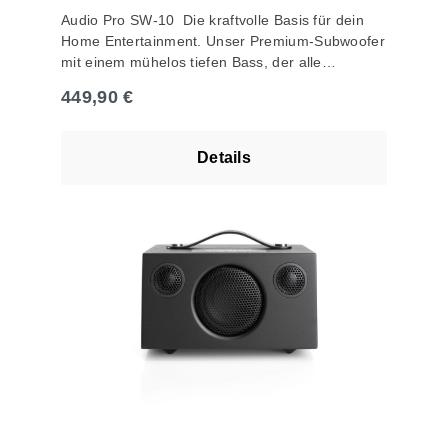
Audio Pro SW-10 Die kraftvolle Basis für dein
Home Entertainment. Unser Premium-Subwoofer
mit einem mühelos tiefen Bass, der alle
Anforderungen an dein Home Entertainment
Regulärer Preis:
449,90 €
erfüllt und sowohl mit Musik als auch mit Filmen
perfekt funktioniert und sie zu einem echten
Erlebnis macht. Der SW-10 lässt sich perfekt mit
Details
deinem A26 und A36 von Audio Pro kombinieren
– aber funktioniert natürlich auch nahtlos mit
allen anderen Lautsprechern.