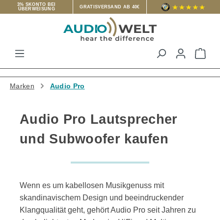
3% SKONTO BEI
GRATISVERSAND AB 40€
ÜBERWEISUNG
Zum Hauptinhalt springen
War
Marken
Audio Pro
Audio Pro Lautsprecher
und Subwoofer kaufen
Wenn es um kabellosen Musikgenuss mit
skandinavischem Design und beeindruckender
Klangqualität geht, gehört
Audio Pro
seit Jahren zu