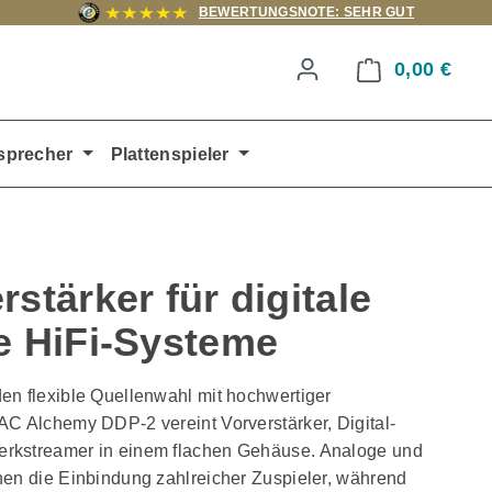
BEWERTUNGSNOTE: SEHR GUT
0,00 €
Ware
sprecher
Plattenspieler
stärker für digitale
e HiFi-Systeme
en flexible Quellenwahl mit hochwertiger
AC Alchemy DDP-2 vereint Vorverstärker, Digital-
rkstreamer in einem flachen Gehäuse. Analoge und
hen die Einbindung zahlreicher Zuspieler, während