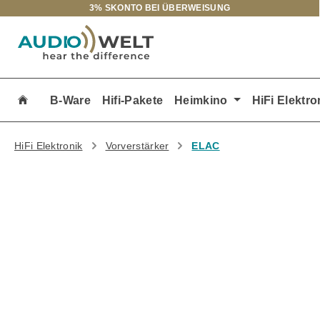
3% SKONTO BEI ÜBERWEISUNG
m Hauptinhalt springen
Zur Suche springen
Zur Hauptnavigation springen
B-Ware
Hifi-Pakete
Heimkino
HiFi Elektro
HiFi Elektronik
Vorverstärker
ELAC