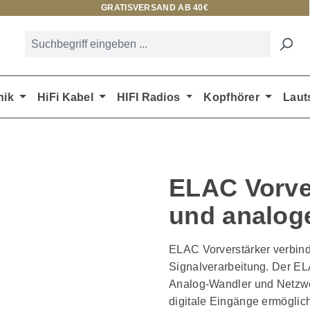
GRATISVERSAND AB 40€
nik
HiFi Kabel
HIFI Radios
Kopfhörer
Laut
ELAC Vorver
und analog
ELAC Vorverstärker verbind
Signalverarbeitung. Der EL
Analog-Wandler und Netzwe
digitale Eingänge ermöglic