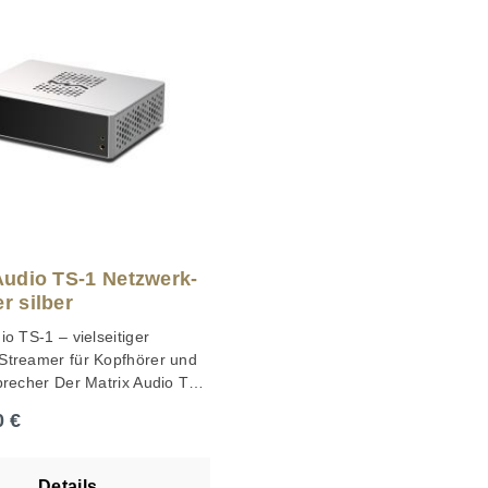
Audio TS-1 Netzwerk-
r silber
io TS-1 – vielseitiger
Streamer für Kopfhörer und
precher Der Matrix Audio TS-
Netzwerk-Streamer, Digital-
r Preis:
0 €
ndler, Vorverstärker und
verstärker in einem
HiFi-Gerät. Er eignet sich
Details