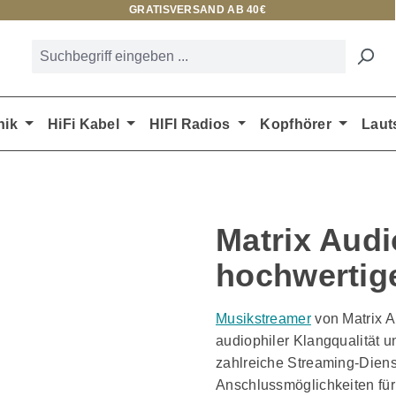
GRATISVERSAND AB 40€
nik
HiFi Kabel
HIFI Radios
Kopfhörer
Laut
Matrix Audi
hochwertig
Musikstreamer
von Matrix A
audiophiler Klangqualität 
zahlreiche Streaming-Diens
Anschlussmöglichkeiten für