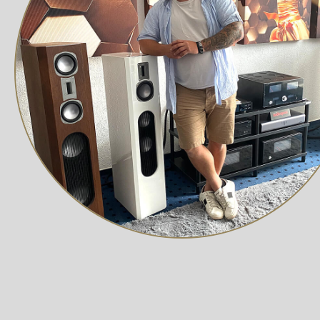
Audioquel
ARC sowie
Digitalein
Audio TS-1
und Heimk
den analo
kann zusät
angeschl
ARC gibt 
kompatibl
Dadurch k
TV-Unterh
Aktivlauts
Kopfhörer
Vollständ
Aufbau Di
erfolgt ü
Chips. Je
eigener Wa
rauschar
zur Verfüg
symmetris