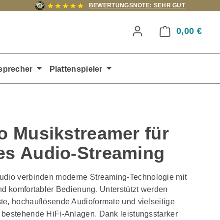
BEWERTUNGSNOTE: SEHR GUT
0,00 €
Ware
sprecher
Plattenspieler
o Musikstreamer für
es Audio-Streaming
udio verbinden moderne Streaming-Technologie mit
und komfortabler Bedienung. Unterstützt werden
te, hochauflösende Audioformate und vielseitige
 bestehende HiFi-Anlagen. Dank leistungsstarker