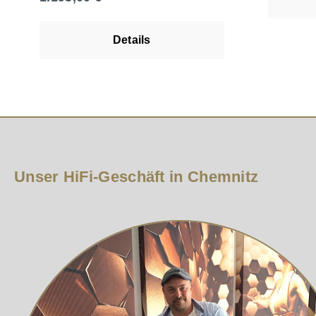
damit sow
Kopfhörer
direkten B
Details
und aktiv
Musikstre
Dienstaus
Player Be
komfortabl
Internetr
lokal gesp
Bedienung
App für iO
Unser HiFi-Geschäft in Chemnitz
mitgeliefe
oder dire
unterstütz
Streaming
Übertragu
TIDAL Con
Connect A
Audirvana
Anschlusss