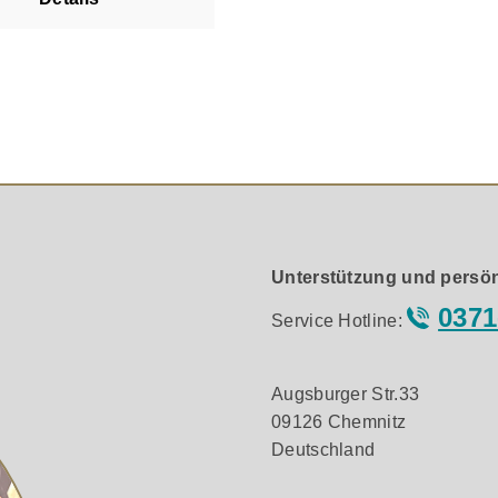
ohl für hochwertige
-Setups als auch für den
etrieb von Aktivlautsprechern
en Subwoofern.
aming mit umfassender
wahl Das integrierte MA
triebssystem ermöglicht den
en Zugriff auf Musikdienste,
adio, Netzwerkspeicher und
eicherte Audiodateien. Die
 erfolgt über die MA Remote
S und Android, die
Unterstützung und persön
rte Infrarot-Fernbedienung
0371
kt am Gerät. Der TS-1
Service Hotline:
t zahlreiche
dienste und
ngsprotokolle: Roon Ready
Augsburger Str.33
nect Qobuz Connect Spotify
09126 Chemnitz
irPlay 2 UPnP/DLNA
Deutschland
 und QPlay Zentrale
telle für unterschiedliche