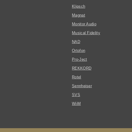
ine-Ausgängen geregelt,
Klipsch
h unkompliziert ein
 2.1-System aufbauen lässt.
Magnat
fähiger Kopfhörerverstärker
Monitor Audio
et aufgebaute
Musical Fidelity
erstärker besitzt einen
chen 4,4-mm- und einen
NAD
rischen 6,35-mm-Ausgang.
Ortofon
ngsstufen erleichtern die
 an empfindliche In-Ear-
Pro-Ject
sowie hochohmige Over-Ear-
REKKORD
. Der symmetrische Ausgang
s zu 1.000 mW an 33 oder 300
Rotel
6,35-mm-Ausgang stehen bis
Sennheiser
 mW an 33 Ohm zur
SVS
. Lokale Musik und
arer Speicher Musikdateien
WiiM
n USB-Speichermedien,
gebundenen NAS oder einer
nstallierten NVMe-SSD
eben werden. Der interne