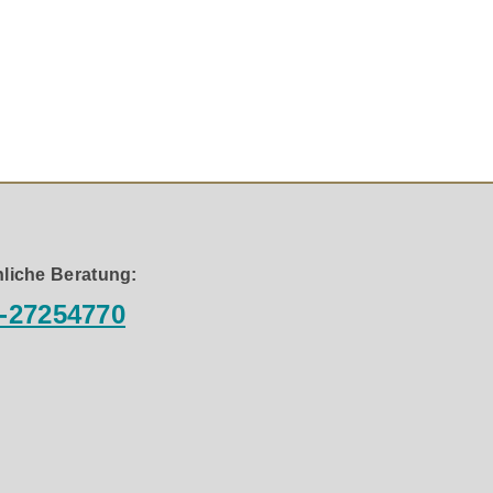
liche Beratung:
-27254770