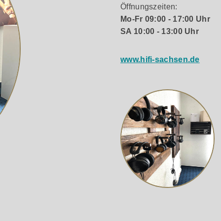
len Mit USB Audio, HDMI
Öffnungszeiten:
 optischen und koaxialen
Mo-Fr 09:00 - 17:00 Uhr
gängen lässt sich der Matrix
SA 10:00 - 13:00 Uhr
 flexibel in moderne Audio-
inoanlagen integrieren. Über
gen Stereo-RCA-Eingang
www.hifi-sachsen.de
zlich eine analoge Quelle
ossen werden. Dank HDMI
der TS-1 auch den Ton eines
en Fernsehers wieder.
önnen Musikstreaming und
altung über dasselbe
precher- oder
system genutzt werden.
ig symmetrischer Dual-DAC-
e Digital-Analog-Wandlung
ber zwei AK4493SEQ DAC-
dem Audiokanal steht ein
ndlerchip mit separater,
mer Spannungsversorgung
ung. Der vollständig
che Aufbau unterstützt eine