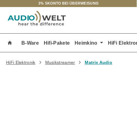
3% SKONTO BEI ÜBERWEISUNG
m Hauptinhalt springen
Zur Suche springen
Zur Hauptnavigation springen
B-Ware
Hifi-Pakete
Heimkino
HiFi Elektro
HiFi Elektronik
Musikstreamer
Matrix Audio