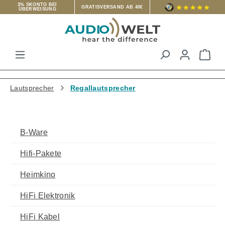
3% SKONTO BEI
GRATISVERSAND AB 40€
ÜBERWEISUNG
Zum Hauptinhalt springen
War
Lautsprecher
Regallautsprecher
B-Ware
Hifi-Pakete
Heimkino
HiFi Elektronik
HiFi Kabel