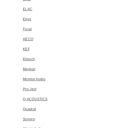
ELAC
Epos
Focal
HECO
KEF
Klipsch
Magnat
Monitor Audio
Pro-Ject
Q-ACOUSTICS
Quadral
Sonoro