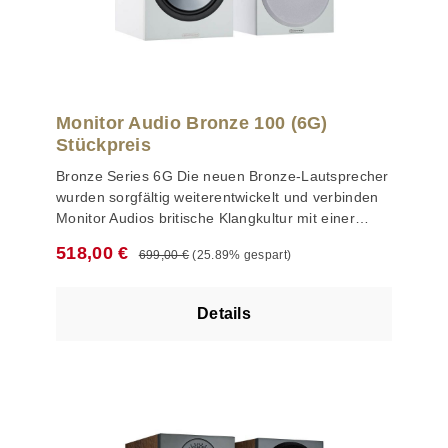
Monitor Audio Bronze 100 (6G)
Stückpreis
Bronze Series 6G Die neuen Bronze-Lautsprecher
wurden sorgfältig weiterentwickelt und verbinden
Monitor Audios britische Klangkultur mit einer
zeitgemäßen Optik. Während der Überarbeitung
Regulärer Preis:
Verkaufspreis:
518,00 €
699,00 €
(25.89% gespart)
beim Klang und der Verarbeitung hatten wir nur
eine Person vor Augen: Den anspruchsvollen
Klangliebhaber. Die frischen Gehäusedesigns
Details
haben klare und saubere Linien und sind in vier
zeitgemäßen Ausführungen (Weiß, Walnuss,
Urban Grey und Schwarz) mit einer eleganten,
kontrastierenden Schallwand und einer dezenten
magnetischen Lautsprecherabdeckung erhältlich.
Eines der auffälligsten Merkmale der Lautsprecher