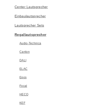
Center Lautsprecher
Einbaulautsprecher
Lautsprecher Sets
Regallautsprecher
Audio-Technica
Canton
DALI
ELAC
Epos
Focal
HECO
KEF