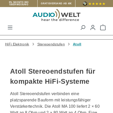
3% SKONTO BEI
GRATISVERSAND AB 40€
ÜBERWEISUNG
Zum Hauptinhalt springen
War
HiFi Elektronik
Stereoendstufen
Atoll
Atoll Stereoendstufen für
kompakte HiFi-Systeme
Atoll Stereoendstufen verbinden eine
platzsparende Bauform mit leistungsfähiger
Verstärkertechnik. Die Atoll MA 100 liefert 2 × 60
Watt an 8 Ohm und 2 × 80 Watt an 4 Ohm. Eine