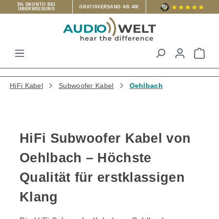
3% SKONTO BEI
GRATISVERSAND AB 40€
ÜBERWEISUNG
Zum Hauptinhalt springen
War
HiFi Kabel
Subwoofer Kabel
Oehlbach
HiFi Subwoofer Kabel von
Oehlbach – Höchste
Qualität für erstklassigen
Klang