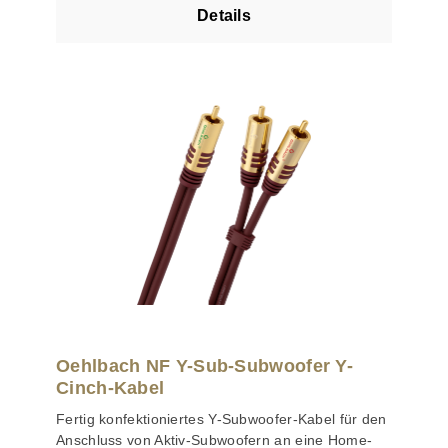
speziell für die Übertragung tiefer Frequenzen
Details
geeignet. Zudem garantiert der Innenleiter aus
sauerstofffreiem OFC-Kupfer eine absolut präzise
und druckvolle Basswiedergabe. Die effektive
Schirmung aus Kupfergeflecht eliminiert alle
auftretenden Signalstörungen und sorgt für eine
perfekte Übertragungsqualität. Trotz der hohen
Robustheit des Subwoofer-Kabels ist es enorm
flexibel und bietet zudem massive und
kontaktstarke Stecker.
Oehlbach NF Y-Sub-Subwoofer Y-
Cinch-Kabel
Fertig konfektioniertes Y-Subwoofer-Kabel für den
Anschluss von Aktiv-Subwoofern an eine Home-