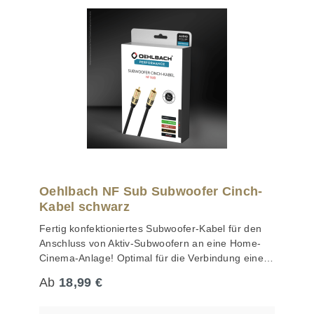
Oehlbach NF Sub Subwoofer Cinch-
Kabel schwarz
Fertig konfektioniertes Subwoofer-Kabel für den
Anschluss von Aktiv-Subwoofern an eine Home-
Cinema-Anlage! Optimal für die Verbindung eines
Aktiv-Subwoofers mit einem AV-Receiver. Durch
Regulärer Preis:
Ab
18,99 €
den großen Querschnitt des Innenleiters und den
koaxialen Aufbau ist dieses Oehlbach-Kabel