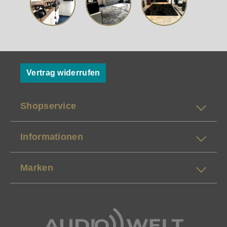
Klarheit und Kontrolle in die digitale Signalführung
bringt – und damit die Grundlage schafft, dass der
angeschlossene DAC sein volles Potenzial
entfalten kann. Kurz gesagt: Ein dedizierter
Transport für alle, die ein sauberes digitales
Frontend wollen – langlebig konzipiert,
systemfreundlich und fokussiert auf das, worum es
Vertrag widerrufen
am Ende geht: Musik.
Shopservice
Informationen
Marken