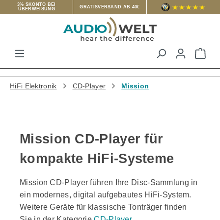
3% SKONTO BEI
GRATISVERSAND AB 40€
ÜBERWEISUNG
Zum Hauptinhalt springen
War
HiFi Elektronik
CD-Player
Mission
Mission CD-Player für
kompakte HiFi-Systeme
Mission CD-Player führen Ihre Disc-Sammlung in
ein modernes, digital aufgebautes HiFi-System.
Weitere Geräte für klassische Tonträger finden
Sie in der Kategorie
CD-Player
.