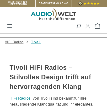
3% SKONTO BEI
GRATISVERSAND AB 40€
ÜBERWEISUNG
Zum Hauptinhalt springen
War
HIFI Radios
Tivoli
Tivoli HiFi Radios –
Stilvolles Design trifft auf
hervorragenden Klang
HiFi Radios
von Tivoli sind bekannt für ihre
herausragende Klangqualität und ihr elegantes,