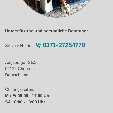
Drehregler sind alles, was Sie für Strom, Quelle,
Lautstärke, Abstimmung und Senderspeicherung
benötigen. Die Vollfunktions-Fernbedienung
ermöglicht noch mehr Menüeinstellungen und
Genuss aus der Ferne. Konnektivität &
Wiedergabe Mit mindestens 16 Stunden
Unterstützung und persönliche Beratung:
Wiedergabezeit über Bluetooth oder Radio ist der
PAL+ BT bereit, alle Ihre Lieblingssender
abzuspielen, wo und wann immer Sie wollen. Für
0371-27254770
Service Hotline:
kabelgebundenes Hören verfügt der PAL+ BT über
einen Aux-Eingang und einen Kopfhörerausgang.
Augsburger Str.33
09126 Chemnitz
Deutschland
Öffnungszeiten:
Mo-Fr 09:00 - 17:00 Uhr
SA 10:00 - 13:00 Uhr