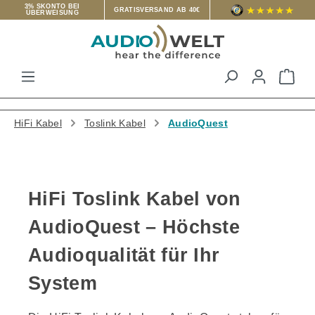
3% SKONTO BEI
GRATISVERSAND AB 40€
ÜBERWEISUNG
Zum Hauptinhalt springen
War
HiFi Kabel
Toslink Kabel
AudioQuest
HiFi Toslink Kabel von
AudioQuest – Höchste
Audioqualität für Ihr
System