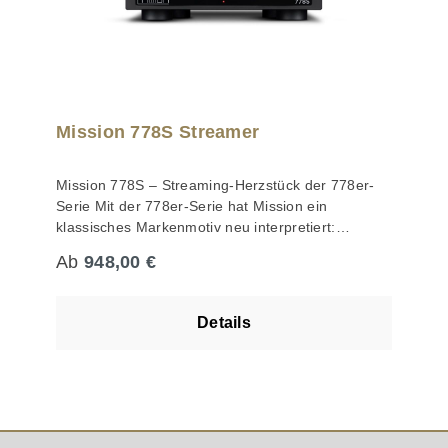
Mission 778S Streamer
Mission 778S – Streaming-Herzstück der 778er-
Serie Mit der 778er-Serie hat Mission ein
klassisches Markenmotiv neu interpretiert:
kompakte HiFi-Komponenten mit Vintage-
Regulärer Preis:
Ab
948,00 €
Charakter, gebaut für moderne Ansprüche. Nach
dem 778X als Rückkehr zur integrierten
Verstärkung erweitert der 778S das Konzept um
Details
zeitgemäßes Streaming – optisch passend,
technisch durchdacht und auf musikalische
Prioritäten getrimmt. Als zentraler Zuspieler
verbindet der 778S als Streamer Bedienkomfort
mit hoher Signalqualität: Er integriert Streaming-
Dienste, Netzwerkquellen und USB-Medien in