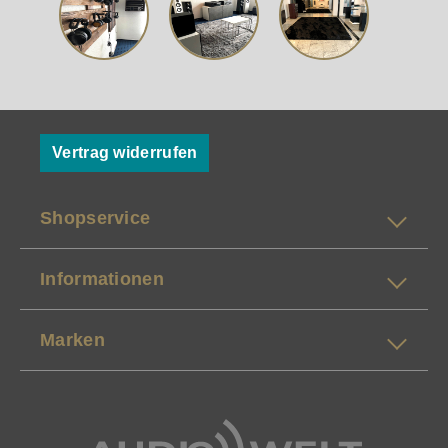
längere Kabelwege interessant, weil sie
Störeinflüsse wirkungsvoll unterdrücken und die
Signalintegrität erhalten. Zusätzlich macht ein
integrierter Kopfhörerverstärker den 778S zur
kompakten Zentrale für privates Hören – mit
kontrollierter, präziser Wiedergabe an
unterschiedlichsten Kopfhörertypen. Damit eignet
Vertrag widerrufen
sich das Gerät nicht nur als Streaming-Quelle für
die Anlage, sondern auch als vollwertiger
Kopfhörer-Player. Unterm Strich ist der Mission
Shopservice
778S weniger „Feature-Show“ als konsequent auf
Musik ausgerichtetes Streaming-Modul: schnell
eingerichtet, vielseitig im Alltag und technisch so
Informationen
abgestimmt, dass Klangtreue und Bedienbarkeit
Hand in Hand gehen.
Marken