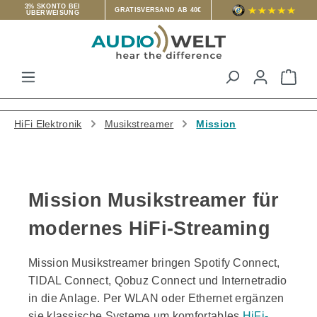
3% SKONTO BEI
GRATISVERSAND AB 40€
ÜBERWEISUNG
Zum Hauptinhalt springen
War
HiFi Elektronik
Musikstreamer
Mission
Mission Musikstreamer für
modernes HiFi-Streaming
Mission Musikstreamer bringen Spotify Connect,
TIDAL Connect, Qobuz Connect und Internetradio
in die Anlage. Per WLAN oder Ethernet ergänzen
sie klassische Systeme um komfortables
HiFi-