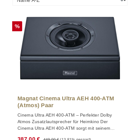
Rabatt
%
Magnat Cinema Ultra AEH 400-ATM
(Atmos) Paar
Cinema Ultra AEH 400-ATM – Perfekter Dolby
Atmos Zusatzlautsprecher für Heimkino Der
Cinema Ultra AEH 400-ATM sorgt mit seinem
definierten Abstrahlverhalten für ein
Regulärer Preis:
Verkaufspreis:
387,00 €
449,00 €
(13.81% gespart)