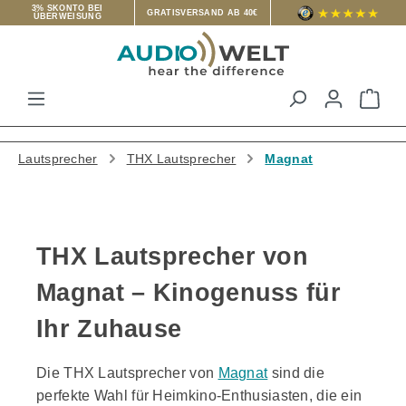
3% SKONTO BEI
GRATISVERSAND AB 40€
ÜBERWEISUNG
Zum Hauptinhalt springen
War
Lautsprecher
THX Lautsprecher
Magnat
THX Lautsprecher von
Magnat – Kinogenuss für
Ihr Zuhause
Die THX Lautsprecher von
Magnat
sind die
perfekte Wahl für Heimkino-Enthusiasten, die ein