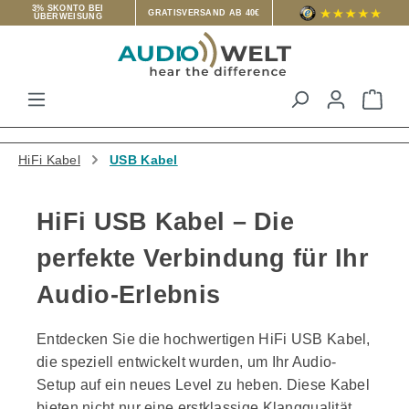
3% SKONTO BEI
GRATISVERSAND AB 40€
ÜBERWEISUNG
Zum Hauptinhalt springen
War
HiFi Kabel
USB Kabel
HiFi USB Kabel – Die
perfekte Verbindung für Ihr
Audio-Erlebnis
Entdecken Sie die hochwertigen HiFi USB Kabel,
die speziell entwickelt wurden, um Ihr Audio-
Setup auf ein neues Level zu heben. Diese Kabel
bieten nicht nur eine erstklassige Klangqualität,