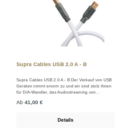
Supra Cables USB 2.0 A - B
Supra Cables USB 2.0 A - B Der Verkauf von USB
Geräten nimmt enorm zu und wir sind stolz ihnen
für D/A-Wandler, das Audiostreaming von
Computern und Multimediageräten etc. ein neues
Regulärer Preis:
Ab
41,00 €
USB-Kabel anbieten zu können. Es gibt einen
großen Bedarf an besseren USB-Kabeln, weil man
ohne Zweifel bemerkt wenn Bitfehler bei der
Details
Wiedergabe entstehen, da die Fehlerkorrektur
hörbare Einbußen erzeugt. Viele USB-