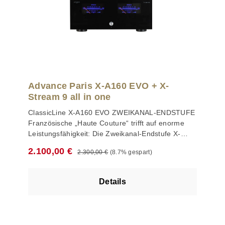
„schwierigen“ Lautsprechern: Bis zu 2 x 160 Watt
an 8 Ohm sind möglich. Liebhaber eines
besonders reinen, direkten Klangs kommen bei
der X-A160 EVO Stereo-Endstufe ebenfalls voll
auf ihre Kosten: Denn mittels eines Schalters auf
der Rückseite kann man in einen reinen Class A-
Betrieb wechseln, bei dem eine Leistung von 45
Watt zur Verfügung gestellt wird. Wächst die
Advance Paris X-A160 EVO + X-
Belastung, schaltet sich die X-A160 EVO in den
Stream 9 all in one
Class AB-Betrieb und bringt ihre volle Leistung.
ClassicLine X-A160 EVO ZWEIKANAL-ENDSTUFE
Passt im Design perfekt zum X-Preamp Satte
Französische „Haute Couture“ trifft auf enorme
Leistung von 2 x 160 Watt an 8 Ohm und 2 x 240
Leistungsfähigkeit: Die Zweikanal-Endstufe X-
Watt in 4 Ohm Überdimensionierter
A160 kokettiert mit vielen Vorzügen … Daten &
Ringkerntransformator und große Kühlkörper
Regulärer Preis:
Verkaufspreis:
2.100,00 €
2.300,00 €
(8.7% gespart)
Fakten Französische „Haute Couture“ trifft auf
Komplett symmetrischer, kanalgetrennter Aufbau
enorme Leistungsfähigkeit: Die Zweikanal-
Bis 45 Watt Betrieb im reinen Class A-Betrieb
Endstufe X-A160 EVO kokettiert mit vielen
möglich XLR- und Cinch-Beschaltung Solide
Details
Vorzügen. Beeindruckend ist das Innenleben mit
Lautsprecherkabel-Schraubanschlüsse, perfekt
einem mächtigen Ringkerntransformator und
geeignet für Bananenstecker
großzügigen Kühlelementen. Das moderne,
elegante Design wird von zwei VU-Metern auf der