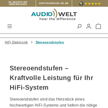
3% SKONTO BEI
GRATISVERSAND AB 40€
ÜBERWEISUNG
Zum Hauptinhalt springen
War
HiFi Elektronik
Stereoendstufen
Stereoendstufen –
Kraftvolle Leistung für Ihr
HiFi-System
Stereoendstufen sind das Herzstück eines
hochwertigen HiFi-Systems und liefern die nötige