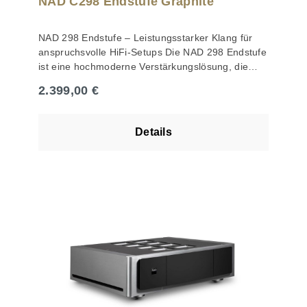
NAD C298 Endstufe Graphite
HybridDigitalTM Technologie zum Einsatz. Hierbei
handelt es sich um einen selbstschwingenden, mit
NAD 298 Endstufe – Leistungsstarker Klang für
einer aktiven Gegenkopplung arbeitenden Class
anspruchsvolle HiFi-Setups Die NAD 298 Endstufe
D-Verstärker. Dieser wandelt das analoge
ist eine hochmoderne Verstärkungslösung, die
kurvenförmige Eingangssignal zunächst per
speziell für Audiophile entwickelt wurde, die Wert
Pulsweitenmodulation (PWM) in ein
Regulärer Preis:
2.399,00 €
auf höchste Klangqualität und Leistung legen. Mit
Rechtecksignal um. Die Musikinformation steckt
ihrer beeindruckenden Leistung und vielseitigen
nun ausschließlich in der sich verändernden
Funktionen ist die NAD 298 die perfekte
Pulsweite. Da die Leistungstransistoren somit nur
Details
Ergänzung für Ihr HiFi-System. Hauptmerkmale
zwei Schaltzustände benötigen – ein oder aus –,
Leistungsstarke Verstärkung: Mit einer
arbeiten Hybrid DigitalTM Class D-Verstärker im
Ausgangsleistung von bis zu 150 Watt pro Kanal
Gegensatz zur Class A und B Technik überaus
bei 8 Ohm bietet die NAD 298 ausreichend
effizient und erreichen eine Leistungsausbeute
Leistung, um auch anspruchsvolle Lautsprecher
von mehr als 90 %. HAUPTMERKMALE 2 x 80 W
zu betreiben und ein dynamisches Hörerlebnis zu
Dauerleistung an 4 und 8 O 2 x 120 / 2 x 200 / 2 x
gewährleisten. Hochwertige Komponenten: Die
250 W Impulsleistung an 8 / 4 / 2 O 1 x 300 W
Verwendung erstklassiger Bauteile, einschließlich
Dauerleistung im Brückenmodus an 8 O extrem
fortschrittlicher Verstärkertechnologie, sorgt für
verzerrungsarme HybridDigitalTM
eine klare und detailreiche Klangwiedergabe ohne
Verstärkertechnik symmetrische XLR- und
Verzerrungen. Flexible Anschlussmöglichkeiten:
Cincheingänge Cinch-Hochpegelausgänge
Die NAD 298 verfügt über mehrere Eingänge,
einstellbarer Eingangspegel justierbare