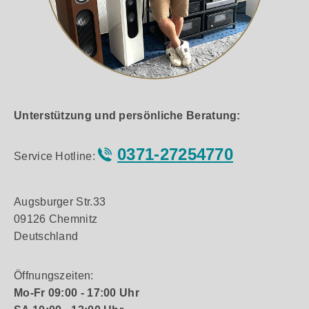
unsymmetrische RCA/Cinch-Buchsen zur
Klangqualität auf höchstem Niveau. Audiophile
Purifi Eigentakt Verstärker™
Verfügung. Die RB-1552 MKII ist eine
schätzen Leistungsverstärker wie diesen
Dauerausgangsleistung: 2 x 200 W an 8 O, 2 x
herausragende Rotel-Endstufe mit erstklassiger
besonders, weil sie maßgeblich Einfluss auf
380 W an 4 O Impulsleistung: 2 x 260 W an 8 O, 2
Audio-Performance, die zu einem erschwinglichen
Klangfarbe, Struktur und Räumlichkeit nehmen.
x 520 W an 4 O Impulsleistung in
Preis erhältlich ist.
Der M-80 bildet die gesamte emotionale und
Brückenschaltung: 1.017 W an 8 O praktisch
künstlerische Bandbreite deiner Musik ab – und
unmessbares Rauschen, extrem niedrige
lässt dich tief in jedes Detail eintauchen.
harmonische und Intermodulations-Verzerrungen
sehr breitbandiger, geradliniger Frequenzgang
Unterstützung und persönliche Beratung:
jede Lautsprecherlast ansteuerbar symmetrische
XLR-Eingänge vergoldete Cinch-Eingänge
0371-27254770
dreistufig wählbare Eingangsempfindlichkeit
Service Hotline:
(low/mid/high) 12 V Trigger-Eingang für
automatisches Ein-/Ausschalten in der Helligkeit
regelbare LED-Leuchtanzeige Erdungsklemme
Augsburger Str.33
separates Netzkabel Symmetrische
09126 Chemnitz
Signalübertragung In Aufnahmestudios und in der
Deutschland
professionellen Beschallungstechnik gehört die
symmetrische Signalübertragung im wahrsten
Sinn des Wortes zum guten Ton. Sie überträgt die
Öffnungszeiten:
Audiosignale nicht über einen einzigen, sondern
Mo-Fr 09:00 - 17:00 Uhr
über zwei Leiter, wodurch – auch auf längeren