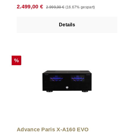
von Advance Paris Daten & Fakten Wer
Regulärer Preis:
Verkaufspreis:
2.499,00 €
2.999,00 €
(16.67% gespart)
allerhöchsten Wert auf klangliche Reinheit und
exzellente maximale Leistungsfähigkeit legt, wird
sich stets für eine Vor-/Endstufenkombination
Details
entscheiden. Bedingt durch die komplett
voneinander getrennten Gehäuse für Vorstufe und
Endstufe, kommt es zu keinerlei störenden
Beeinflussungen der verschiedenen Sektionen
untereinander. Bei Advance Paris findet sich mit
dem brandneuen Leistungsverstärker X-A600 ein
Rabatt
%
höchst verlässlicher Partner für eine kraftvolle
Signalverstärkung. An 8 Ohm stellt das optisch
attraktive Gerät satte und stabile 200 Watt pro
Kanal bereit. Ein besonders üppig dimensionierter
Transformator und Elektrolyt-Kondensatoren mit
hohem Fassungsvolumen stellen nahezu perfekte
Rahmenbedingungen sicher. Passt im Design
perfekt zum X-P700 oder X-P1200 Satte Leistung
von 2 x 200 Watt an 8 Ohm und 2 x 300 Watt in 4
Ohm Überdimensionierter Ringkerntransformator
und große Kühlkörper Komplett symmetrischer,
Advance Paris X-A160 EVO