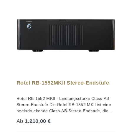
frei von zusätzlichem Rauschen, sodass ein
Mono-Betrieb über eine enorme Ausgangsleistung
kraftvoller, gleichzeitig aber fein auflösender und
verfügt und ausnahmslos jeden passiven
detailreicher Klang entsteht. Um schnelle Impulse
Lautsprecher problemlos in bestmöglicher Qualität
mühelos umzusetzen, setzt der Verstärker auf
ansteuern kann. Die innovativen Endstufen der
parallel geschaltete Transistoren in der
M23 kombinieren – wie schon die im Jahr 2021
Ausgangsstufe. Diese erhöhen die momentane
auf den Markt gekommenen NAD Verstärker M33
Stromlieferfähigkeit deutlich und intensivieren das
und C298 – NADs bewährte Hybrid-DigitalTM-
Gefühl von Dynamik und Kraft. Die Treiberstufe
Schaltung mit der EigentaktTM-Technologie des
nutzt das DIDRC-System (Dynamic
dänischen Digitalverstärker-Pioniers Purifi. Das
Intermodulation Distortion Reduction Circuitry),
Ergebnis dieser exklusiven Kooperation sind
das hochfrequentes Rauschen reduziert und mit
absolut rausch- und verzerrungsfrei arbeitende
seiner hohen Slew-Rate dazu beiträgt, den
Verstärkerstufen mit 2 x 380 Watt Dauerpower und
natürlichen Charakter analoger Musikquellen
einer Impulsleistung von 2 x 520 Watt an 4 O.
präzise abzubilden. Das speziell entwickelte
Rotel RB-1552MKII Stereo-Endstufe
Wenn noch höhere Leistungsreserven gefragt
Hochstromnetzteil des Herstellers Onkyo sorgt für
sind, lässt sich die M23 auch in Brückenschaltung
Stabilität über den gesamten Frequenzbereich.
als Mono-Endstufe betreiben und liefert dann eine
Rotel RB-1552 MKII - Leistungsstarke Class-AB-
Ein massiver Kühlkörper aus stranggepresstem
vierstellige Impulsleistung. Digitale Technologien
Stereo-Endstufe Die Rotel RB-1552 MKII ist eine
Aluminium minimiert Vibrationen, während
Mit ihren effizienten Schaltnetzteilen und Class-D-
beeindruckende Class-AB-Stereo-Endstufe, die
exklusive 10000-uF-Kondensatoren, hochwertige
Ausgangsstufen, die über eine große Bandbreite
mit 130 Watt pro Kanal an 8 Ohm anspruchsvollen
Hi-Fi-Anschlüsse, Kupfer-Sammelschienen sowie
sehr linear arbeiten und eine gleichbleibende
Regulärer Preis:
Ab
1.210,00 €
Musikliebhabern die Möglichkeit bietet, selbst
eine vibrationsarme Frontplatte die Basis für eine
Leistung bei allen Lautsprecherlasten
feinste Details aus sehr komplexen
Wiedergabe auf Weltklasseniveau bilden. Die