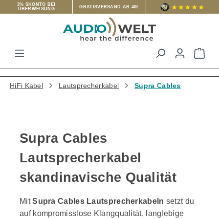
3% SKONTO BEI
GRATISVERSAND AB 40€
ÜBERWEISUNG
Zum Hauptinhalt springen
War
HiFi Kabel
Lautsprecherkabel
Supra Cables
Supra Cables
Lautsprecherkabel
skandinavische Qualität
Mit
Supra Cables Lautsprecherkabeln
setzt du
auf kompromisslose Klangqualität, langlebige