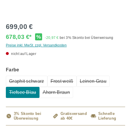
699,00 €
678,03 €*
%
-20,97 €
bei 3% Skonto bei Überweisung
Preise inkl. MwSt. zzgl. Versandkosten
nicht auf Lager
auswählen
Farbe
Graphit schwarz
Frost weiß
Leinen Grau
(Diese Option ist zurzeit nicht verfügbar.)
(Diese Option ist zurzeit nicht verfü
(Diese Option ist zu
Tiefsee Blau
Ahorn Braun
(Diese Option ist zurzeit nicht verfügbar.)
(Diese Option ist zurzeit nicht verfügba
3% Skonto bei
Gratisversand
Schnelle
Überweisung
ab 40€
Lieferung