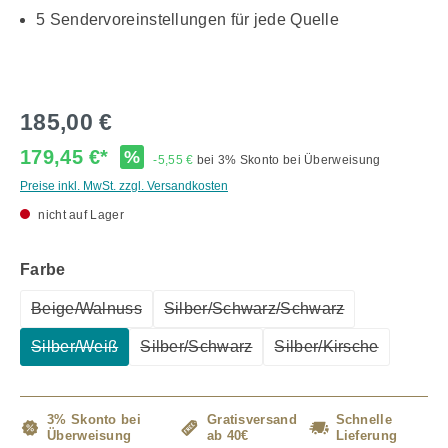
5 Sendervoreinstellungen für jede Quelle
185,00 €
179,45 €*
%
-5,55 €
bei 3% Skonto bei Überweisung
Preise inkl. MwSt. zzgl. Versandkosten
nicht auf Lager
auswählen
Farbe
Beige/Walnuss
Silber/Schwarz/Schwarz
(Diese Option ist zurzeit nicht verfügbar.)
(Diese Option ist zurzeit nicht
Silber/Weiß
Silber/Schwarz
Silber/Kirsche
(Diese Option ist zurzeit nicht verfügbar.)
(Diese Option ist zurzeit nicht verfügba
(Diese Option ist z
3% Skonto bei
Gratisversand
Schnelle
Überweisung
ab 40€
Lieferung