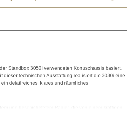
n der Standbox 3050i verwendeten Konuschassis basiert.
ieser technischen Ausstattung realisiert die 3030i eine
in detailreiches, klares und räumliches
tem und beschichetetem Papier, die von einem kräftigen
lwand und bewahrt sie so vor den von den Tieftönern
chtigungen durch Gehäusevibrationen gewährleistet.