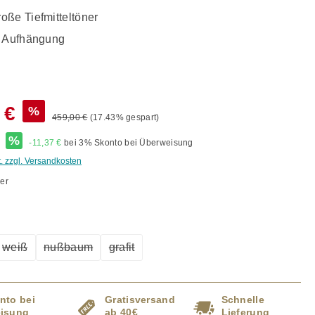
oße Tiefmitteltöner
e Aufhängung
 €
%
459,00 €
(17.43% gespart)
*
%
-11,37 €
bei 3% Skonto bei Überweisung
t. zzgl. Versandkosten
er
ählen
weiß
nußbaum
grafit
ption ist zurzeit nicht verfügbar.)
(Diese Option ist zurzeit nicht verfügbar.)
(Diese Option ist zurzeit nicht verfügbar.)
(Diese Option ist zurzeit nicht verfügbar.)
nto bei
Gratisversand
Schnelle
isung
ab 40€
Lieferung