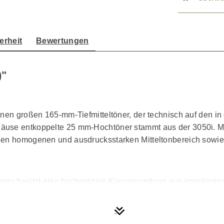
erheit
Bewertungen
)"
inen großen 165-mm-Tiefmitteltöner, der technisch auf den i
use entkoppelte 25 mm-Hochtöner stammt aus der 3050i. Mit d
nen homogenen und ausdrucksstarken Mitteltonbereich sowie e
öner besitzt eine hochpräzise Konusmembran aus imprägnier
gung entkoppelt die Hochtöner der 3000i Serie von der Schal
aubere Hochtonwiedergabe mit deutlich reduzierten Beeinträ