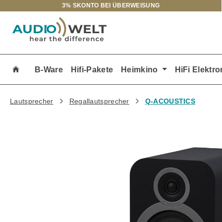
3% SKONTO BEI ÜBERWEISUNG
m Hauptinhalt springen
Zur Suche springen
Zur Hauptnavigation springen
B-Ware
Hifi-Pakete
Heimkino
HiFi Elektro
Lautsprecher
Regallautsprecher
Q-ACOUSTICS
Bildergalerie überspringen