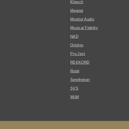
Klipsch
Magnat
Monitor Audio
Musical Fidelity
NAD
Ortofon
Pro-Ject
REKKORD
Rotel
Sennheiser
SVS
WiiM