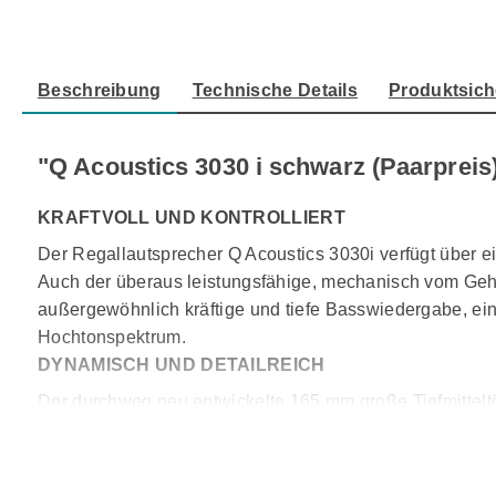
Beschreibung
Technische Details
Produktsich
"Q Acoustics 3030 i schwarz (Paarpreis
KRAFTVOLL UND KONTROLLIERT
Der Regallautsprecher Q Acoustics 3030i verfügt über e
Auch der überaus leistungsfähige, mechanisch vom Gehä
außergewöhnlich kräftige und tiefe Basswiedergabe, ei
Hochtonspektrum.
DYNAMISCH UND DETAILREICH
Der durchweg neu entwickelte 165 mm große Tiefmittelt
Magnetsystem angetrieben wird. Eine elastische Aufhän
ausgehenden Schwingungen. Auf diese Weise ist eine s
Tiefmitteltöner