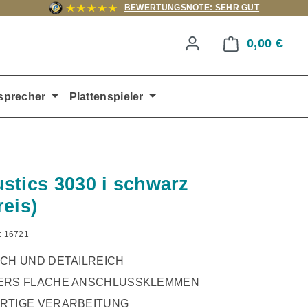
BEWERTUNGSNOTE: SEHR GUT
0,00 €
Ware
sprecher
Plattenspieler
stics 3030 i schwarz
reis)
:
16721
CH UND DETAILREICH
ERS FLACHE ANSCHLUSSKLEMMEN
RTIGE VERARBEITUNG