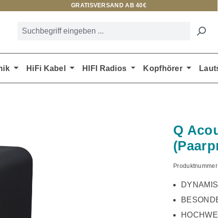
GRATISVERSAND AB 40€
nik
HiFi Kabel
HIFI Radios
Kopfhörer
Laut
Q Acou
(Paarp
Produktnummer
DYNAMIS
BESOND
HOCHWE