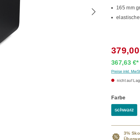
165 mm gr
elastisch
379,00
367,63 €
Preise inkl. MwS
nicht auf Lag
ausw
Farbe
schwarz
(Diese O
3% Sko
Überwe