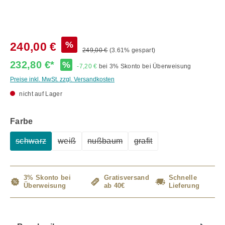
%
240,00 €
249,00 €
(3.61% gespart)
232,80 €*
%
-7,20 €
bei 3% Skonto bei Überweisung
Preise inkl. MwSt. zzgl. Versandkosten
nicht auf Lager
auswählen
Farbe
schwarz
weiß
nußbaum
grafit
(Diese Option ist zurzeit nicht verfügbar.)
(Diese Option ist zurzeit nicht verfügbar.)
(Diese Option ist zurzeit nicht verfüg
(Diese Option ist zurzeit 
3% Skonto bei
Gratisversand
Schnelle
Überweisung
ab 40€
Lieferung