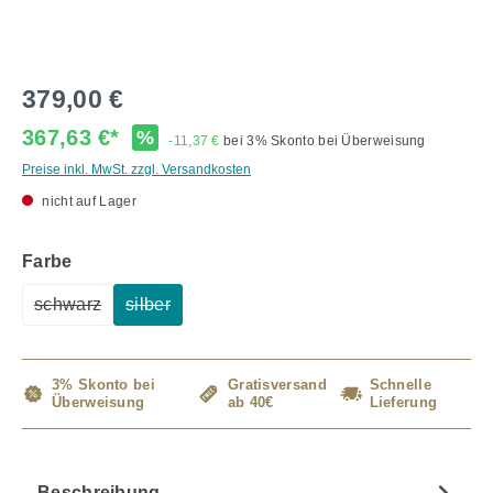
379,00 €
367,63 €*
%
-11,37 €
bei 3% Skonto bei Überweisung
Preise inkl. MwSt. zzgl. Versandkosten
nicht auf Lager
auswählen
Farbe
schwarz
silber
(Diese Option ist zurzeit nicht verfügbar.)
(Diese Option ist zurzeit nicht verfügbar.)
3% Skonto bei
Gratisversand
Schnelle
Überweisung
ab 40€
Lieferung
Beschreibung