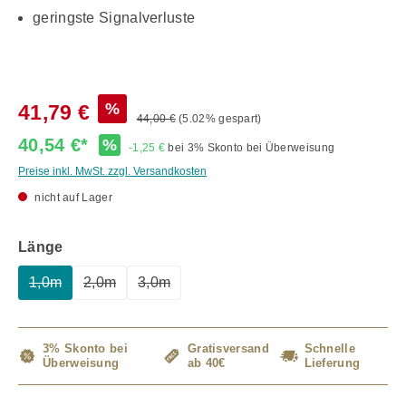
geringste Signalverluste
%
41,79 €
44,00 €
(5.02% gespart)
40,54 €*
%
-1,25 €
bei 3% Skonto bei Überweisung
Preise inkl. MwSt. zzgl. Versandkosten
nicht auf Lager
auswählen
Länge
1,0m
2,0m
3,0m
(Diese Option ist zurzeit nicht verfügbar.)
(Diese Option ist zurzeit nicht verfügbar.)
(Diese Option ist zurzeit nicht verfügbar.)
3% Skonto bei
Gratisversand
Schnelle
Überweisung
ab 40€
Lieferung