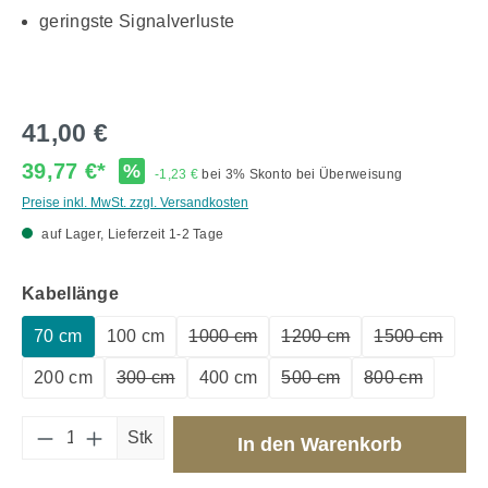
geringste Signalverluste
41,00 €
39,77 €*
%
-1,23 €
bei 3% Skonto bei Überweisung
Preise inkl. MwSt. zzgl. Versandkosten
auf Lager, Lieferzeit 1-2 Tage
auswählen
Kabellänge
70 cm
100 cm
1000 cm
1200 cm
1500 cm
(Diese Option ist zurzeit nicht verfüg
(Diese Option ist zurzeit
(Diese Opti
200 cm
300 cm
400 cm
500 cm
800 cm
(Diese Option ist zurzeit nicht verfügbar.)
(Diese Option ist zurzeit 
(Diese Option 
Produkt Anzahl: Gib den gewünschten Wert 
Stk
In den Warenkorb