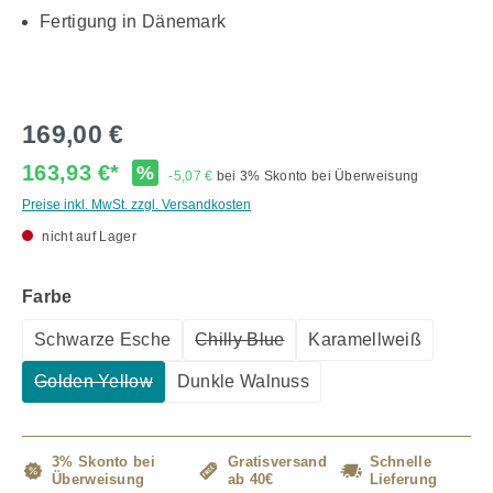
Fertigung in Dänemark
169,00 €
163,93 €*
%
-5,07 €
bei 3% Skonto bei Überweisung
Preise inkl. MwSt. zzgl. Versandkosten
nicht auf Lager
auswählen
Farbe
Schwarze Esche
Chilly Blue
Karamellweiß
(Diese Option ist zurzeit nicht verf
Golden Yellow
Dunkle Walnuss
(Diese Option ist zurzeit nicht verfügbar.)
3% Skonto bei
Gratisversand
Schnelle
Überweisung
ab 40€
Lieferung