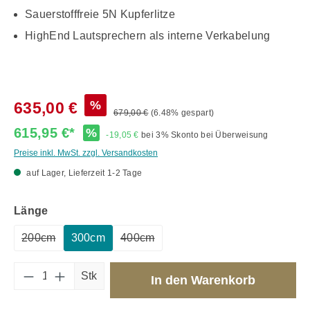
Sauerstofffreie 5N Kupferlitze
HighEnd Lautsprechern als interne Verkabelung
%
635,00 €
679,00 €
(6.48% gespart)
615,95 €*
%
-19,05 €
bei 3% Skonto bei Überweisung
Preise inkl. MwSt. zzgl. Versandkosten
auf Lager, Lieferzeit 1-2 Tage
auswählen
Länge
200cm
300cm
400cm
(Diese Option ist zurzeit nicht verfügbar.)
(Diese Option ist zurzeit nicht verfügb
Produkt Anzahl: Gib den gewünschten Wert 
Stk
In den Warenkorb