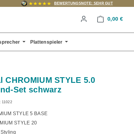
BEWERTUNGSNOTE: SEHR GUT
0,00 €
Ware
sprecher
Plattenspieler
al CHROMIUM STYLE 5.0
nd-Set schwarz
:
11022
MIUM STYLE 5 BASE
MIUM STYLE 20
Styling