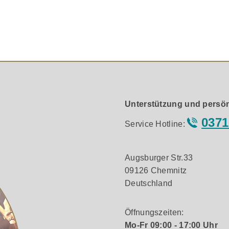
d mit maximaler Dynamik. Dank der großen Bassreflexrohre 
arbeitung findet ihren Abschluss in den sorgfältig vergold
aben werden.
an garantiert äußerst niedrige Verzerrungswerte und bietet
rtem high-current Ferritkern
Unterstützung und persön
in trendigem weiß und schwarz
0371
Service Hotline:
zise und detaillierte Wiedergabe über den gesamten Übertra
Augsburger Str.33
09126 Chemnitz
stattet
Deutschland
 Betonung des Design Anspruches
Öffnungszeiten:
Mo-Fr 09:00 - 17:00 Uhr