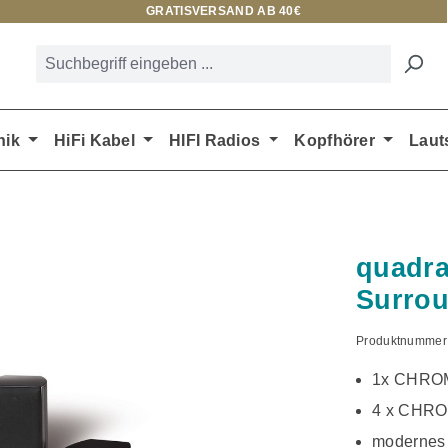
GRATISVERSAND AB 40€
nik
HiFi Kabel
HIFI Radios
Kopfhörer
Laut
quadr
Surrou
Produktnummer
1x CHRO
4 x CHRO
modernes 