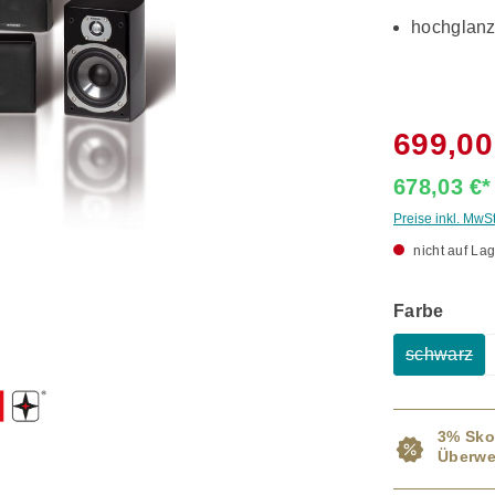
hochglanz
699,00
678,03 €
Preise inkl. MwS
nicht auf Lag
ausw
Farbe
schwarz
(Diese O
3% Sko
Überwe