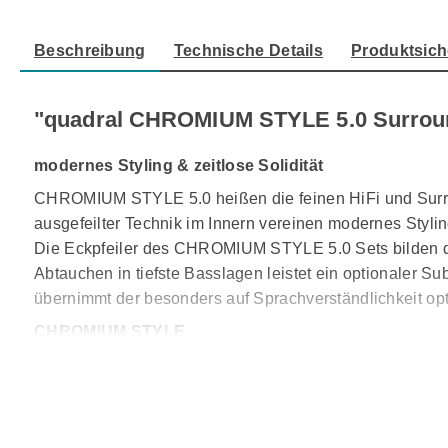
Beschreibung
Technische Details
Produktsich
"quadral CHROMIUM STYLE 5.0 Surrou
modernes Styling & zeitlose Solidität
CHROMIUM STYLE 5.0 heißen die feinen HiFi und Surroun
ausgefeilter Technik im Innern vereinen modernes Stylin
Die Eckpfeiler des CHROMIUM STYLE 5.0 Sets bilden di
Abtauchen in tiefste Basslagen leistet ein optionaler
übernimmt der besonders auf Sprachverständlichkeit opt
CHROMIUM STYLE
vereint Form und Funktion zu einem überzeugenden Sou
Klangverfärbungen durch abstrahlenden Schall. Handpo
hochwertigen Zierde Ihrer Wohnräume.
Auch technisch überzeugt die CHROMIUM STYLE: der au