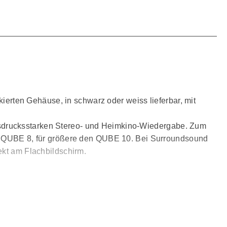
rten Gehäuse, in schwarz oder weiss lieferbar, mit
usdrucksstarken Stereo- und Heimkino-Wiedergabe. Zum
den QUBE 8, für größere den QUBE 10. Bei Surroundsound
ekt am Flachbildschirm.
nsprüchen und verringert dank der abgerundeten Seiten
utung und machen die Schallwandler zu einer
tanbeschichtete Polypropylen Membranen sorgen für