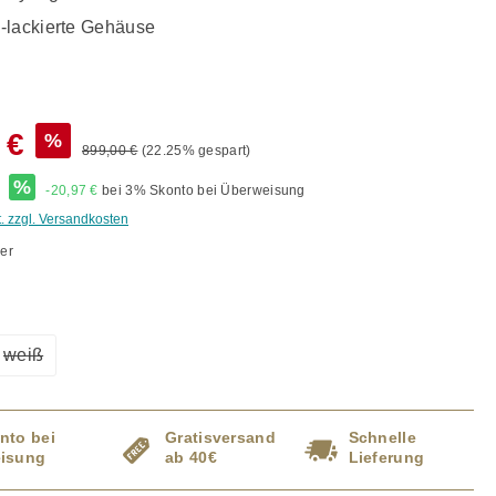
-lackierte Gehäuse
 €
%
899,00 €
(22.25% gespart)
*
%
-20,97 €
bei 3% Skonto bei Überweisung
t. zzgl. Versandkosten
er
ählen
weiß
ption ist zurzeit nicht verfügbar.)
(Diese Option ist zurzeit nicht verfügbar.)
nto bei
Gratisversand
Schnelle
isung
ab 40€
Lieferung