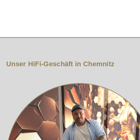
höchste Linearität und Klangtreue.
CHROMIUM STYLE reproduziert Musik und Surround-Soun
überzeugend wiedergegeben. Die hervorragende Detailver
Liebhaber mit dieser Lautsprecher-Serie ihre Freude h
TECHNIK DER NEUEN CHROMIUM STYLE SERIE
Neuer „echter“ Bändchen-Hochtöner mit Aluminium Membr
starke Neodymmagnete und einen Übertrager mit gesinte
Unser HiFi-Geschäft in Chemnitz
· Piano finish Hochglanz-Lackierung höchster Qualität 
· Erstklassiges vergoldetes Stereo-Anschluss-Terminal
· Titan-beschichtete Polypropylen Membran für eine prä
kräftigen, tiefen Bass aus einem schlanken Gehäuse
· Weiße Lautsprecher sind mit weißen Stofffronten ausge
· Sichere magnetische Befestigung der Frontblenden –