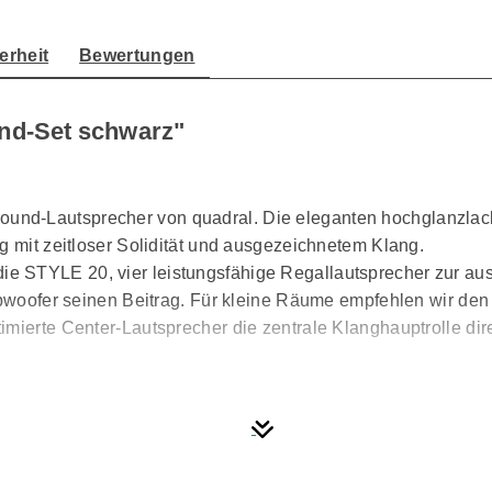
erheit
Bewertungen
nd-Set schwarz"
d-Lautsprecher von quadral. Die eleganten hochglanzlackie
g mit zeitloser Solidität und ausgezeichnetem Klang.
e STYLE 20, vier leistungsfähige Regallautsprecher zur a
 Subwoofer seinen Beitrag. Für kleine Räume empfehlen wir 
imierte Center-Lautsprecher die zentrale Klanghauptrolle dir
nderlebnis. Das elegante Gehäuse genügt höchsten Designa
lierte Hochglanzlacke vervollständigen die edle Gesamtanm
fwendige Bändchenhochtöner steht für glasklare Höhen. Ti