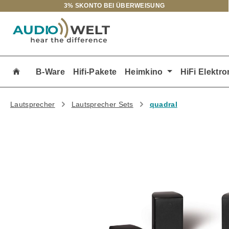
3% SKONTO BEI ÜBERWEISUNG
m Hauptinhalt springen
Zur Suche springen
Zur Hauptnavigation springen
B-Ware
Hifi-Pakete
Heimkino
HiFi Elektro
Lautsprecher
Lautsprecher Sets
quadral
Bildergalerie überspringen