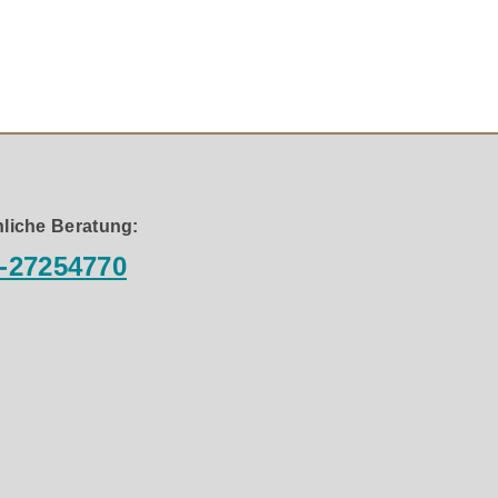
mit Trompetenflanschen wird auch tiefes Film-Grollen
eten Anschlussterminals, so dass auch High-End-
 faszinierende Feinauflösung. Wir verwenden hier extrem
liche Beratung:
-27254770
gungsbereich · 155 mm Tieftöner garantieren einen