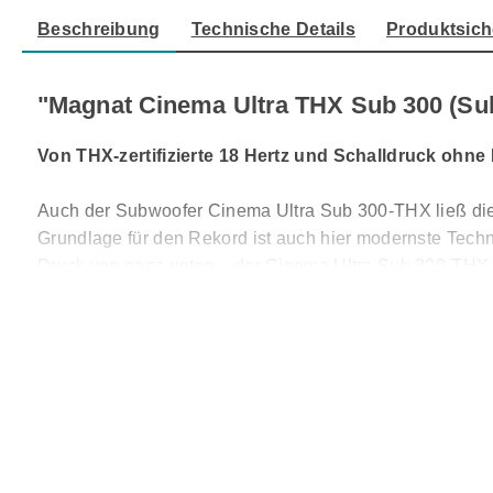
Beschreibung
Technische Details
Produktsich
"Magnat Cinema Ultra THX Sub 300 (Su
Von THX-zertifizierte 18 Hertz und Schalldruck ohne
Auch der Subwoofer Cinema Ultra Sub 300-THX ließ die T
Grundlage für den Rekord ist auch hier modernste Techni
Druck von ganz unten – der Cinema Ultra Sub 300-THX rei
Gemeinsam mit der neu entwickelten, 550 Watt starken 
Millimeter starkem MDF viele Vibrationen effektiv unterd