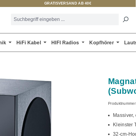
GRATISVERSAND AB 40€
nik
HiFi Kabel
HIFI Radios
Kopfhörer
Laut
Magnat
(Subwo
Produktnummer
Massiver,
Kleinster 
32-cm-Hoc