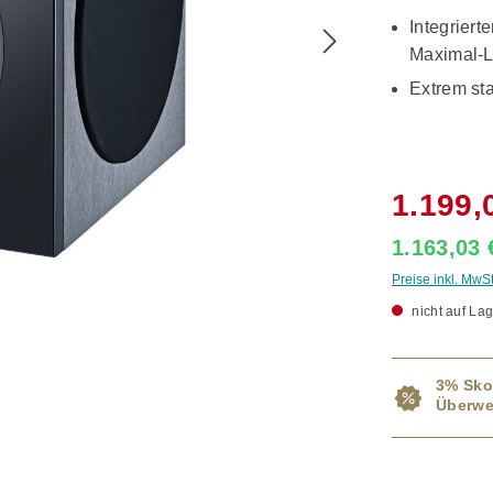
Integriert
Maximal-L
Extrem st
1.199,
1.163,03
Preise inkl. MwS
nicht auf Lag
3% Sko
Überwe