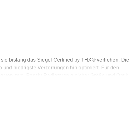
sie bislang das Siegel Certified by THX® verliehen. Die
 und niedrigste Verzerrungen hin optimiert. Für den
ung von zwei Passiv-Radiatoren gleicher Größe und Optik.
ilen Gehäuse, wo allein schon die Schallwand aus 45