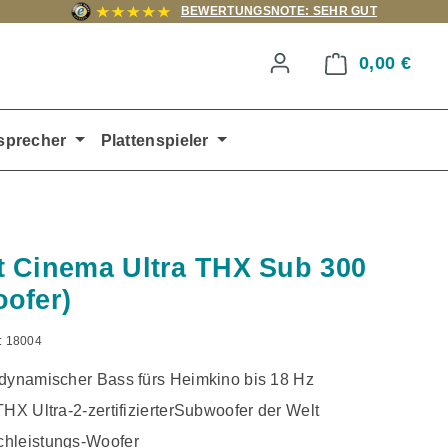
BEWERTUNGSNOTE: SEHR GUT
0,00 €
Ware
sprecher
Plattenspieler
 Cinema Ultra THX Sub 300
ofer)
:
18004
 dynamischer Bass fürs Heimkino bis 18 Hz
THX Ultra-2-zertifizierterSubwoofer der Welt
hleistungs-Woofer