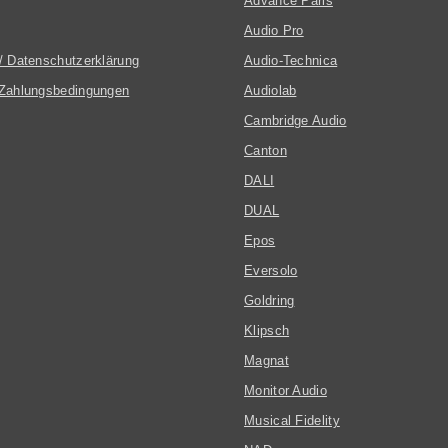
Advance Paris
Audio Pro
/ Datenschutzerklärung
Audio-Technica
Zahlungsbedingungen
Audiolab
Cambridge Audio
Canton
DALI
DUAL
Epos
Eversolo
Goldring
Klipsch
Magnat
Monitor Audio
Musical Fidelity