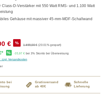
er Class-D-Verstärker mit 550 Watt RMS- und 1.100 Watt
eistung
abiles Gehäuse mit massiver 45-mm-MDF-Schallwand
00 €
%
1.499,00 €
(20.01% gespart)
 €*
%
-35,97 €
bei 3% Skonto bei Überweisung
t. zzgl. Versandkosten
er
nto bei
Gratisversand
Schnelle
isung
ab 40€
Lieferung