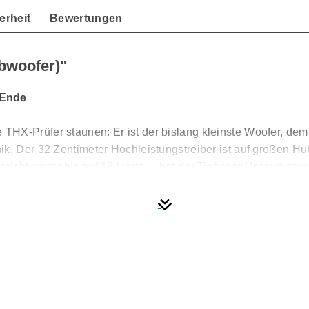
erheit
Bewertungen
bwoofer)"
 Ende
HX-Prüfer staunen: Er ist der bislang kleinste Woofer, dem 
k. Der 32 Zentimeter Hochleistungstreiber ist auf großen Hub
cht runter bis auf 18 Hertz! – hat der Tieftöner Unterstütz
Class-D Endstufe sitzen sie in einem kompakten, extrem stab
rückt.