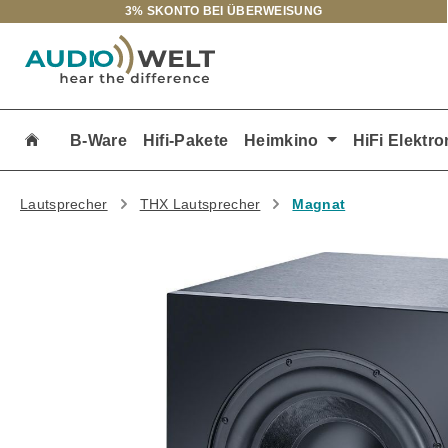
3% SKONTO BEI ÜBERWEISUNG
m Hauptinhalt springen
Zur Suche springen
Zur Hauptnavigation springen
B-Ware
Hifi-Pakete
Heimkino
HiFi Elektro
Lautsprecher
THX Lautsprecher
Magnat
Bildergalerie überspringen