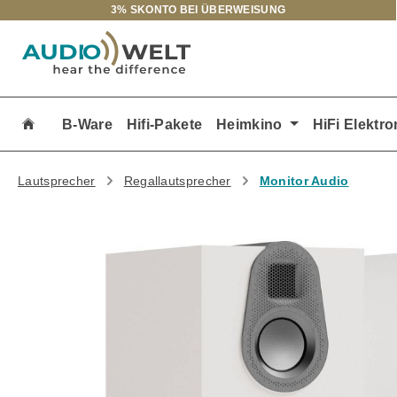
3% SKONTO BEI ÜBERWEISUNG
m Hauptinhalt springen
Zur Suche springen
Zur Hauptnavigation springen
B-Ware
Hifi-Pakete
Heimkino
HiFi Elektro
Lautsprecher
Regallautsprecher
Monitor Audio
Bildergalerie überspringen