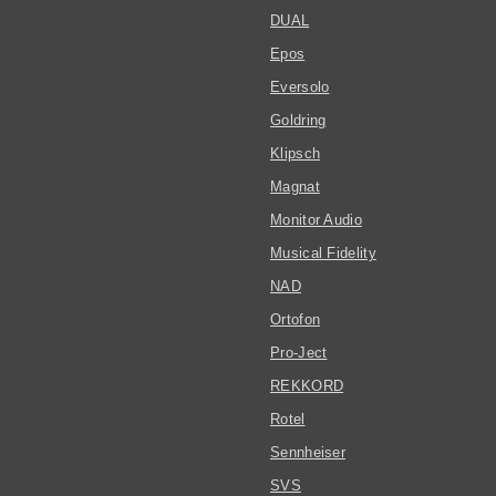
DUAL
Epos
Eversolo
Goldring
Klipsch
Magnat
Monitor Audio
Musical Fidelity
NAD
Ortofon
Pro-Ject
REKKORD
Rotel
Sennheiser
SVS