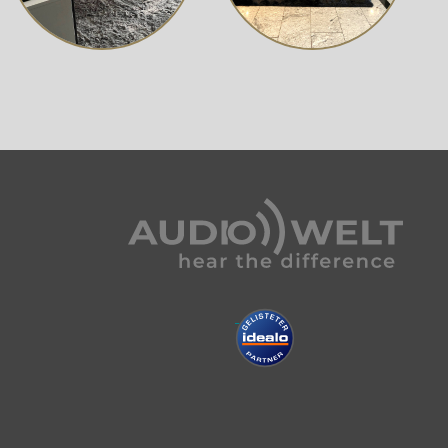
hlight, sondern auch ein optischer Genuss. Die HiVe II-
ergabe. Er ist die perfekte Wahl für Musikliebhaber,