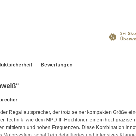
3% Sko
Überwe
uktsicherheit
Bewertungen
nweiß"
sprecher
nder Regallautsprecher, der trotz seiner kompakten Größe e
ter Technik, wie dem MPD III-Hochtöner, einem hochpräzisen 3-
n den mittleren und hohen Frequenzen. Diese Kombination inn
otorsystem, schafft ein detailliertes und intensives Klanger