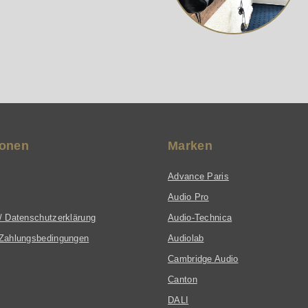
chnologien ist der Gold 100 6G nicht nur ein akustisches Hig
nologie ermöglichen eine außerordentlich präzise Klangwied
 und dabei auf Ästhetik nicht verzichten möchten.
ionen
Marken
Advance Paris
Audio Pro
/ Datenschutzerklärung
Audio-Technica
Zahlungsbedingungen
Audiolab
Cambridge Audio
Canton
DALI