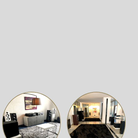
elt. Der MPD III-Hochtöner sorgt für kristallklare Höhen
fe, kräftige Bässe. So entsteht eine weitläufige,
ll entwickelte Bassreflexkanal optimiert den Luftstrom,
 Gold 100 6G optimal an verschiedene Raumumgebungen an
rfekt in jeden Wohnraum einfügen. Die
eine luxuriöse Ausstrahlung. Robuste Materialien und