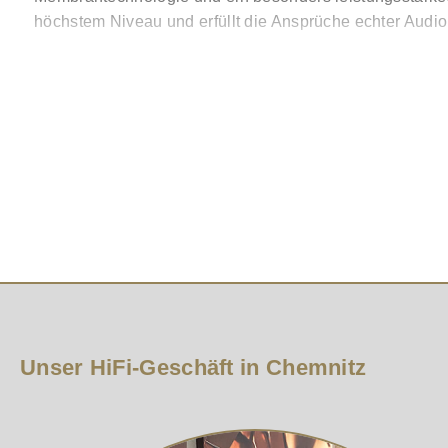
höchstem Niveau und erfüllt die Ansprüche echter Audio
Technologie und Design vereint für h
Der Gold 100 6G kombiniert fortschrittliche Audiotechno
die selbst feinste Details hörbar macht. Mit der Kombi
während die robusten Materialien eine dauerhafte Perf
Wichtige Merkmale der Gold 100 6G
Fortschrittliches Drei-Wege-Design für eine akkur
Hochauflösender MPD III-Hochfrequenzwandler für k
3-Zoll-Mitteltöner mit HDT- und C-CAM-Technologie
8-Zoll-Basstreiber, ausgestattet mit HDT- und C-CAM
Stabiles Mittelgehäuse aus hochwertigem Stahl mi
Neu entwickeltes Crossover-Design mit hochwertigen
Unser HiFi-Geschäft in Chemnitz
Optimiertes Bassreflex-Gehäuse mit HiVe II-Port-T
Kompatibel mit dem flexiblen Universalständer ST-2
Verfügbare Oberflächen: edles Makassar-Holzfurnie