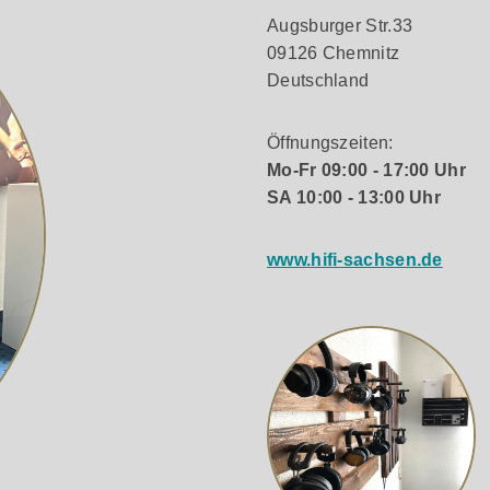
die Treiber schützt und den Look abrundet
Augsburger Str.33
09126 Chemnitz
gewöhnliches Klangbild
Deutschland
iell für eine akkurate und kraftvolle Klangwiedergabe entwick
 liefert eine klare, dynamische Mitteltonwiedergabe sowie tie
Öffnungszeiten:
erfekt abbildet.
Mo-Fr 09:00 - 17:00 Uhr
SA 10:00 - 13:00 Uhr
ologie
 präzise und kraftvolle Basswiedergabe ermöglicht. Der spezie
www.hifi-sachsen.de
egünstigt und Verzerrungen minimiert. Damit passt sich der
langqualität zu beeinträchtigen.
Oberflächen, die eine hochwertige Optik bieten und sich pe
bis hin zu Hochglanzschwarz und Satinweiß – verleihen ihm 
ende, erstklassige Performance, die auch visuell überzeugt.
til