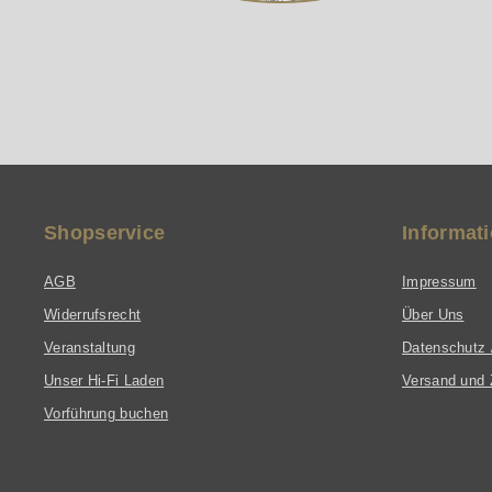
Mit seinem modernen Design und den fortschrittlichen Te
Port-Technologie und die HDT- sowie C-CAM-Membrantech
die ein intensives und naturgetreues Hörerlebnis suchen
Shopservice
Informat
AGB
Impressum
Widerrufsrecht
Über Uns
Veranstaltung
Datenschutz 
Unser Hi-Fi Laden
Versand und 
Vorführung buchen