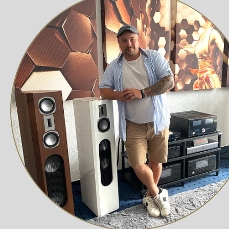
Inklusive individuell gefertigtem Magnetgitter, das 
Hochentwickelte Treiber für ein außer
Die Treiber der
Monitor Audio Gold 100 6G
wurden spez
und die C-CAM-Technologie im Mitteltöner und Basstreiber
realistische Klangbühne, die jede musikalische Nuance p
Präziser Bass dank HiVe II-Port-Techn
Dank der innovativen HiVe II-Port-Technologie wird eine
was eine schnelle und kontrollierte Basswiedergabe b
und sorgt für einen tiefen, detaillierten Bass, ohne die K
Elegantes Design und hochwertige Materialien
Der Gold 100 6G vereint elegantes Design mit modernen 
Oberflächenoptionen – von edlem Makassar-Holzfurnier 
eine sorgfältige Verarbeitung sorgen für eine langanhalt
Perfekte Kombination aus Klang und S