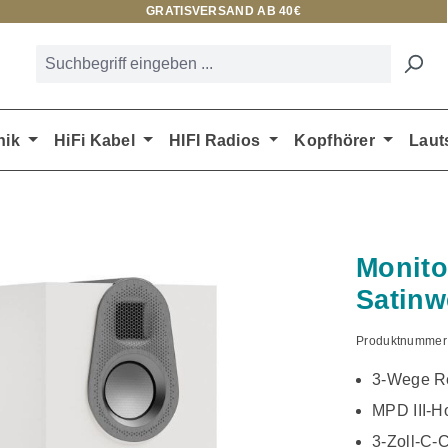
GRATISVERSAND AB 40€
nik
HiFi Kabel
HIFI Radios
Kopfhörer
Laut
Monito
Satinw
Produktnummer
3-Wege Re
MPD III-H
3-Zoll-C-