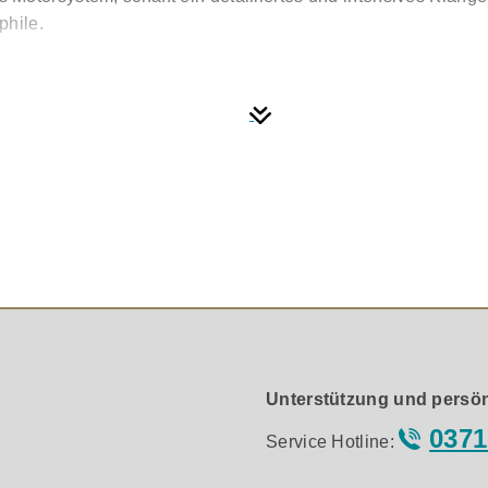
phile.
öchsten Musikgenuss
logie mit einem stilvollen, modernen Design. Seine exklusive
nation aus hochwertigem Crossover-Design und der HiVe II Po
ormance gewährleisten.
ate und nuancierte Klangwiedergabe in allen Frequenzbereich
lar definierte und detailreiche Höhen
 für eine ausgeglichene und lebendige Mitteltonwiedergabe
-Technologie für tiefen, kraftvollen Bass
t einer präzisen Schallwand aus Aluminiumdruckguss
, sorgfältig ausgewählten Bauteilen für eine verbesserte Si
Unterstützung und persön
echnologie für eine dynamische und präzise Basswiedergabe
0371
 für optimale Positionierung
Service Hotline:
r, stilvolles Hochglanzschwarz und elegantes Satinweiß