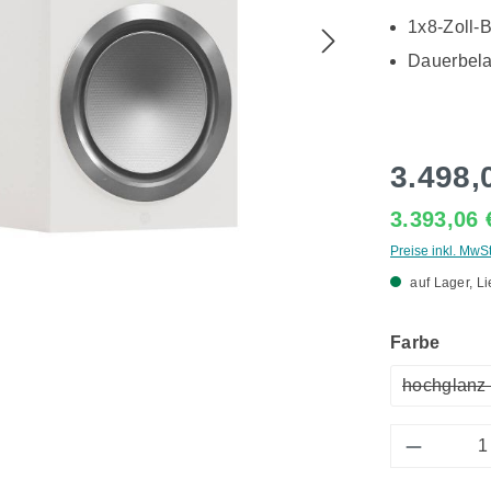
1x8-Zoll-B
Dauerbela
3.498,
3.393,06
Preise inkl. MwS
auf Lager, Li
ausw
Farbe
hochglanz
(
Produkt 