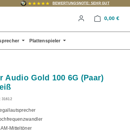
BEWERTUNGSNOTE: SEHR GUT
0,00 €
Ware
sprecher
Plattenspieler
r Audio Gold 100 6G (Paar)
eiß
:
31612
gallautsprecher
ochfrequenzwandler
CAM-Mitteltöner