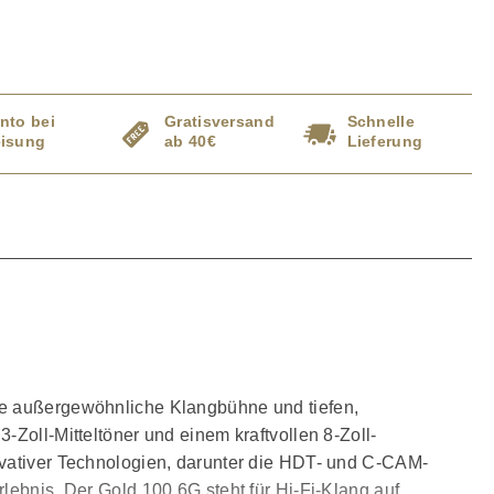
nto bei
Gratisversand
Schnelle
isung
ab 40€
Lieferung
ine außergewöhnliche Klangbühne und tiefen,
Zoll-Mitteltöner und einem kraftvollen 8-Zoll-
ovativer Technologien, darunter die HDT- und C-CAM-
lebnis. Der Gold 100 6G steht für Hi-Fi-Klang auf