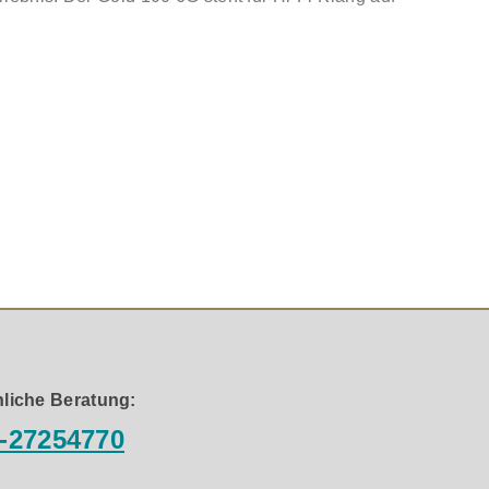
 Ausstattung sorgt für eine naturgetreue Klangwiedergabe,
rt-Technologie wird eine präzise Basswiedergabe möglich,
en
gnalverarbeitung
liche Beratung:
-27254770