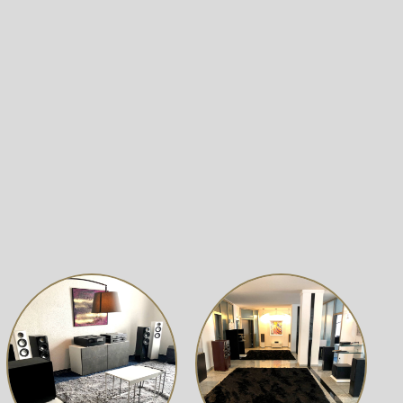
Wand: Der Lautsprecher bietet maximale Freiheit bei
. Ergänzt wird er durch einen präzisen 26-mm-Soft-Dome-
rt die Bassdynamik. Speziell entwickelte Frequenzweichen
 ausgewogenen Klang.