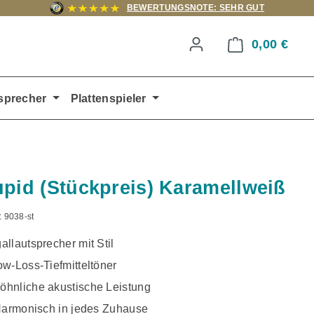
BEWERTUNGSNOTE: SEHR GUT
0,00 €
Ware
sprecher
Plattenspieler
upid (Stückpreis) Karamellweiß
:
9038-st
llautsprecher mit Stil
w-Loss-Tiefmitteltöner
hnliche akustische Leistung
 Harmonisch in jedes Zuhause