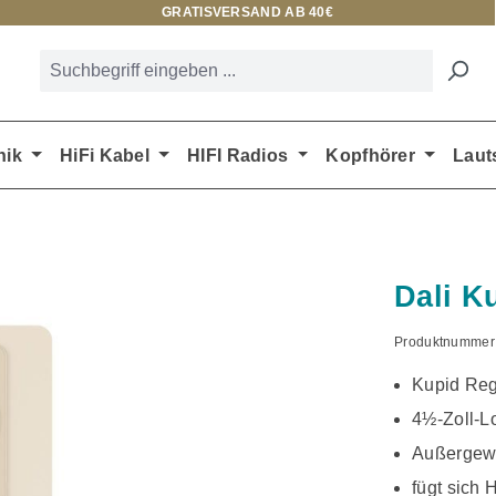
GRATISVERSAND AB 40€
nik
HiFi Kabel
HIFI Radios
Kopfhörer
Laut
Dali K
Produktnummer
Kupid Rega
4½-Zoll-Lo
Außergewö
fügt sich