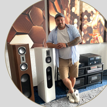
flexibel aufstellen oder mit der beiliegenden Wandhalt
gleichzeitig optimaler Klangperformance.
Technik für großen Sound
Im Inneren arbeitet ein 4½-Zoll-Low-Loss-Tiefmitteltön
Hochtöner, der kristallklare Höhen liefert. Der Dual-F
stellen sicher, dass jedes Frequenzband harmonisch z