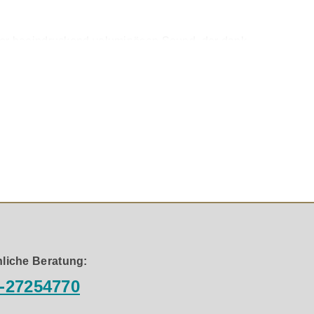
t er beeindruckend voluminösen Sound, der dank
 Integration in jeden Raum – ganz gleich, ob als
reichende Bässe. Egal ob Rock, Jazz oder elektronische
 nicht viel Platz benötigt.
rtige Materialien, präzise Fertigung und fein
einem Lautsprecher dieser Größe erwartet. Hier
liche Beratung:
-27254770
ente. Dank seiner kompakten Abmessungen lässt er sich