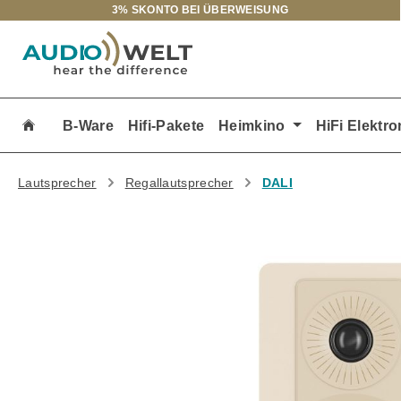
3% SKONTO BEI ÜBERWEISUNG
m Hauptinhalt springen
Zur Suche springen
Zur Hauptnavigation springen
B-Ware
Hifi-Pakete
Heimkino
HiFi Elektro
Lautsprecher
Regallautsprecher
DALI
Bildergalerie überspringen