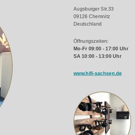
erung montieren. Ob im Regal, auf dem Sideboard oder an der 
Augsburger Str.33
09126 Chemnitz
Deutschland
er, der für dynamische und detailreiche Basswiedergabe sorgt
lare-Bassreflex-Port reduziert Strömungsgeräusche und steige
Öffnungszeiten:
usammenwirkt – für einen natürlichen, ausdrucksstarken und
Mo-Fr 09:00 - 17:00 Uhr
SA 10:00 - 13:00 Uhr
www.hifi-sachsen.de