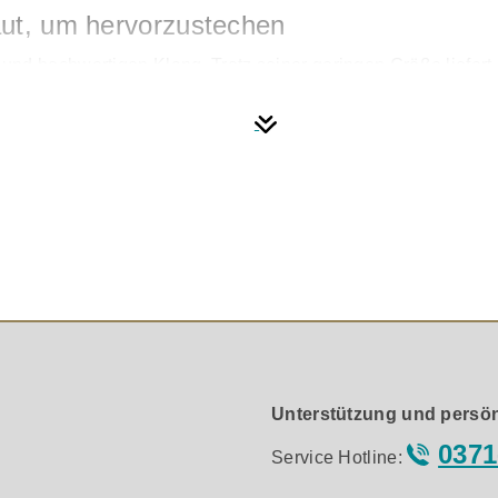
aut, um hervorzustechen
und hochwertigen Klang. Trotz seiner geringen Größe liefer
chrift von DALI trägt. Sein Design ermöglicht eine einfache
täuschen
nt: Der KUPID bietet klare Höhen, druckvolle Mitten und tief
egeben. DALI zeigt hier eindrucksvoll, dass großartiger Klang
körpert KUPID die Essenz der DALI-Klangphilosophie. Hochwe
 Klangerlebnis, das weit über das hinausgeht, was man von 
tem Hi-Fi-Genuss.
Unterstützung und persön
0371
Service Hotline:
– oder setzt mit seiner farbenfrohen Gestaltung bewusst Akz