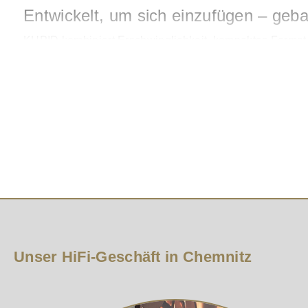
Entwickelt, um sich einzufügen – geb
KUPID kombiniert Erschwinglichkeit, kompaktes Format 
jahrzehntelanger Erfahrung im Lautsprecherbau die Hands
Hauptlautsprecher oder als elegante Zweitanlage.
Lassen Sie sich nicht von der Größe 
Hinter dem kleinen Gehäuse verbirgt sich ein Klanggiga
Musik – jede Note wird mit Präzision und Energie wiederg
Legendärer DALI-Sound
Mit über 40 Jahren Erfahrung im Lautsprecherdesign ver
abgestimmte Komponenten garantieren ein authentisches
verschmelzen Leidenschaft und Ingenieurskunst zu ech
Unser HiFi-Geschäft in Chemnitz
Stilvoll und flexibel
Der KUPID fügt sich elegant in jedes Wohnkonzept ein 