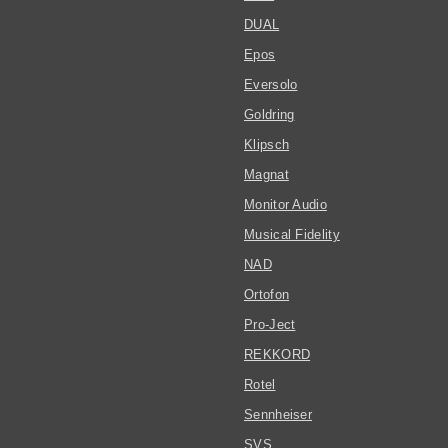
DUAL
Epos
Eversolo
Goldring
Klipsch
Magnat
Monitor Audio
Musical Fidelity
NAD
Ortofon
Pro-Ject
REKKORD
Rotel
Sennheiser
SVS