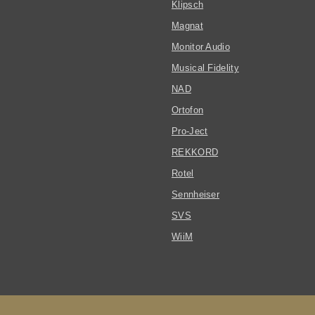
Klipsch
Magnat
Monitor Audio
Musical Fidelity
NAD
Ortofon
Pro-Ject
REKKORD
Rotel
Sennheiser
SVS
WiiM