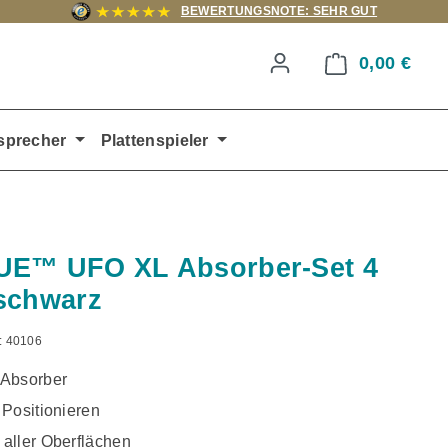
BEWERTUNGSNOTE: SEHR GUT
0,00 €
Ware
sprecher
Plattenspieler
UE™ UFO XL Absorber-Set 4
schwarz
:
40106
Absorber
 Positionieren
aller Oberflächen