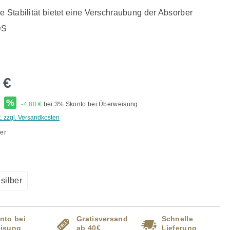
e Stabilität bietet eine Verschraubung der Absorber
DS
 €
*
%
-4,80 €
bei 3% Skonto bei Überweisung
t. zzgl. Versandkosten
er
ählen
silber
ption ist zurzeit nicht verfügbar.)
(Diese Option ist zurzeit nicht verfügbar.)
nto bei
Gratisversand
Schnelle
isung
ab 40€
Lieferung