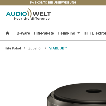
3% SKONTO BEI ÜBERWEISUNG
m Hauptinhalt springen
Zur Suche springen
Zur Hauptnavigation springen
B-Ware
Hifi-Pakete
Heimkino
HiFi Elektro
HiFi Kabel
Zubehör
VIABLUE™
Bildergalerie überspringen