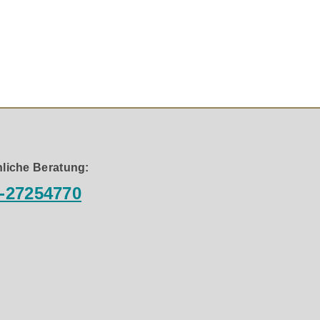
öden, dank großer Auflagefläche Zusätzliche Stabilität
r bietet der VIABLUE™ Set-Up Guide.
Im Set enthalten
liche Beratung:
täbe Edelstahl Eindreh- und Spezialmuttern Edelstahl
-27254770