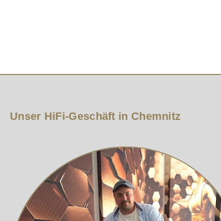
Komfortable Platzierung mit Bodenschonung
Einfaches Positionieren durch Aufstellen unter Lautspre
bietet eine Verschraubung der Absorber Eine ausführli
4 UFO XL Absorberr Inkl. 4 Softpads: Ø 55 mm, Höhe 4,
Original VIABLUE™ Absorber Zubehör
Unser HiFi-Geschäft in Chemnitz
Flachkopf Innensechskantschrauben Edelstahl für Gerä