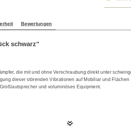
erheit
Bewertungen
ück schwarz"
fer, die mit und ohne Verschraubung direkt unter schwinge
ung dieser störenden Vibrationen auf Mobiliar und Flächen 
ür Großlautsprecher und voluminöses Equipment.
beschichteter Metallkörper 2 innovative VIABLUE™ Softpads 