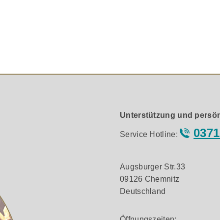
chern/Geräten Schonung aller Oberflächen, wie z. B. Parkettb
che Anleitung und Übersicht über unser Befestigungszubehö
4 mm Inkl. 4 Softpads: Ø 56 mm, Höhe 11,9 mm
Unterstützung und persön
te/Lautsprecher mit bestehenden Gewinden Adapter-Gewindes
0371
Service Hotline:
Augsburger Str.33
09126 Chemnitz
Deutschland
Öffnungszeiten: