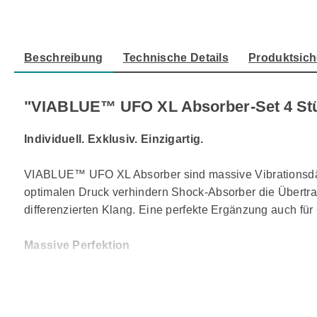
Beschreibung
Technische Details
Produktsich
"VIABLUE™ UFO XL Absorber-Set 4 St
Individuell. Exklusiv. Einzigartig.
VIABLUE™ UFO XL Absorber sind massive Vibrationsdämp
optimalen Druck verhindern Shock-Absorber die Übertrag
differenzierten Klang. Eine perfekte Ergänzung auch f
Massive Perfektion
300 kg je Set maximale Belastung Ø 65 mm, kompakter, 
Lautsprechern/Geräten