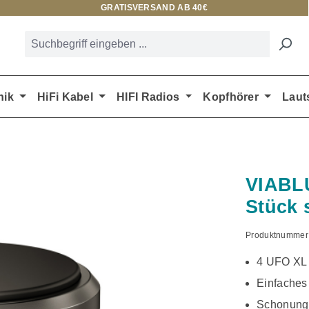
GRATISVERSAND AB 40€
nik
HiFi Kabel
HIFI Radios
Kopfhörer
Laut
VIABL
Stück 
Produktnummer
4 UFO XL 
Einfaches
Schonung 