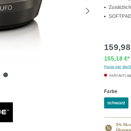
Zusätzlich
SOFTPA
159,98
155,18 €
Preise inkl. MwS
nicht auf Lag
ausw
Farbe
schwarz
(Diese O
3% Sko
Überwe