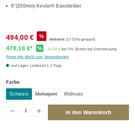
8″(200mm) Kevlar® Basstreiber
%
494,00 €
599,00 €
(17.53% gespart)
479,18 €*
%
-14,82 €
bei 3% Skonto bei Überweisung
Preise inkl. MwSt. zzgl. Versandkosten
auf Lager, Lieferzeit 1-2 Tage
auswählen
Farbe
Schwarz
Mahagoni
Walnuss
(Diese Option ist zurzeit nicht verfügbar.)
Produkt Anzahl: Gib den gewünschten Wert 
In den Warenkorb