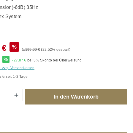
nsion(-6dB) 35Hz
ex System
 €
%
1.199,00 €
(22.52% gespart)
*
%
-27,87 €
bei 3% Skonto bei Überweisung
t. zzgl. Versandkosten
eferzeit 1-2 Tage
Anzahl: Gib den gewünschten Wert ein od
In den Warenkorb