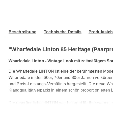
Beschreibung
Technische Details
Produktsich
"Wharfedale Linton 85 Heritage (Paarpr
Wharfedale Linton - Vintage Look mit zeitmäßigem S
Die Wharfedale LINTON ist eine der berühmtesten Model
Wharfedale in den 60er, 70er und 80er Jahren verkörpert
und Preis-Leistungs-Verhältnis hergestellt. Die neue W
Klangqualität verpackt in einem schön proportionierten 
Die ursprüngliche LINTON war bekannt für Ihre warme, r
aber eine offene, detaillierte Interpretation, die Sie d