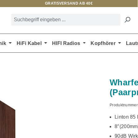
GRATISVERSAND AB 40€
nik
HiFi Kabel
HIFI Radios
Kopfhörer
Laut
Wharfe
(Paarp
Produktnummer
Linton 85 
8″(200mm)
90dB Wir