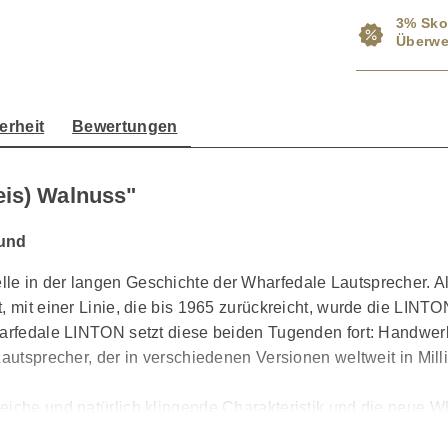
3% Sko
Überwe
erheit
Bewertungen
eis) Walnuss"
ound
le in der langen Geschichte der Wharfedale Lautsprecher. 
, mit einer Linie, die bis 1965 zurückreicht, wurde die LINTO
harfedale LINTON setzt diese beiden Tugenden fort: Handwerkl
Lautsprecher, der in verschiedenen Versionen weltweit in Mil
eiche und natürlich klingende Charakteristik und die neue W
azu verleiten wird, Ihre gesamte Musiksammlung noch einmal n