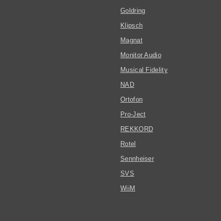
Goldring
Klipsch
Magnat
Monitor Audio
Musical Fidelity
NAD
Ortofon
Pro-Ject
REKKORD
Rotel
Sennheiser
SVS
WiiM