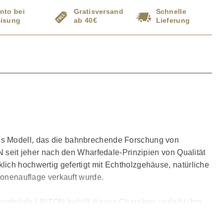
nto bei
Gratisversand
Schnelle
isung
ab 40€
Lieferung
Als Modell, das die bahnbrechende Forschung von
N seit jeher nach den Wharfedale-Prinzipien von Qualität
ich hochwertig gefertigt mit Echtholzgehäuse, natürliche
lionenauflage verkauft wurde.
harfedale LINTON behält diesen Charakter, verleiht ihm
eu zu entdecken.