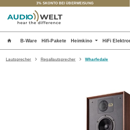
3% SKONTO BEI ÜBERWEISUNG
m Hauptinhalt springen
Zur Suche springen
Zur Hauptnavigation springen
B-Ware
Hifi-Pakete
Heimkino
HiFi Elektro
Lautsprecher
Regallautsprecher
Wharfedale
Bildergalerie überspringen