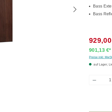
Bass Exte
Bass Refl
929,00
901,13 €
Preise inkl. MwS
auf Lager, Li
Produkt 