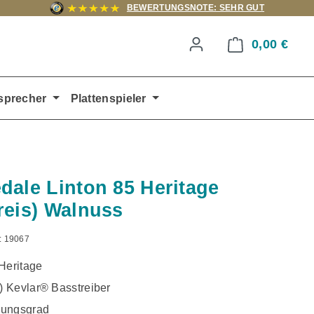
BEWERTUNGSNOTE: SEHR GUT
0,00 €
Ware
sprecher
Plattenspieler
dale Linton 85 Heritage
reis) Walnuss
:
19067
Heritage
 Kevlar® Basstreiber
kungsgrad