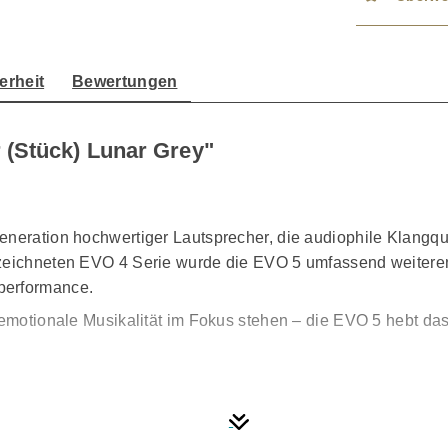
erheit
Bewertungen
 (Stück) Lunar Grey"
neration hochwertiger Lautsprecher, die audiophile Klangqual
ezeichneten EVO 4 Serie wurde die EVO 5 umfassend weiteren
performance.
 emotionale Musikalität im Fokus stehen – die EVO 5 hebt da
rekt aus der Entwicklung der renommierten Wharfedale Elys
 High-End-Klang für eine breitere Zielgruppe zugänglich zu