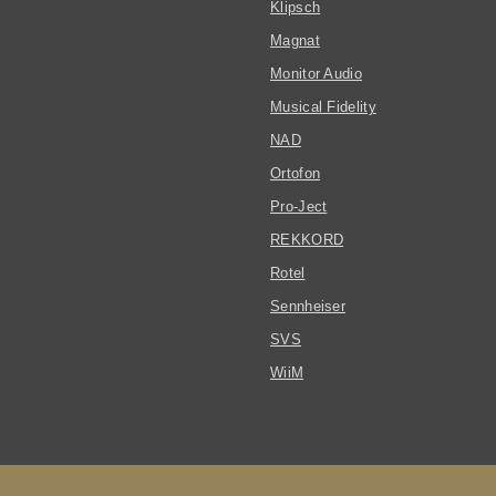
Klipsch
Magnat
Monitor Audio
Musical Fidelity
NAD
Ortofon
Pro-Ject
REKKORD
Rotel
Sennheiser
SVS
WiiM