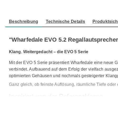
Beschreibung
Technische Details
Produktsich
"Wharfedale EVO 5.2 Regallautsprecher
Klang. Weitergedacht – die EVO 5 Serie
Mit der EVO 5 Serie präsentiert Wharfedale eine neue Ge
verbindet. Aufbauend auf dem Erfolg der vielfach ausg
optimierten Gehäusen und nochmals gesteigerter Klang
Ganz gleich, ob feinste Auflösung, räumliche Tiefe oder
Inspiriert von der Referenzklasse
Die technischen Grundlagen der EVO 5 Serie stammen di
modernste Technologien, sondern auch die Philosophie,