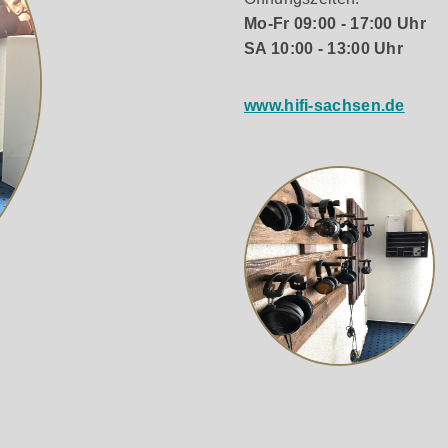
h optimiert, sondern auch gestalterisch veredelt. Hochdicht
Mo-Fr 09:00 - 17:00 Uhr
ßige Schallabstrahlung und verleihen den Lautsprechern ein
SA 10:00 - 13:00 Uhr
 die akustische Entkopplung und trägt zur Gesamtstabilität be
www.hifi-sachsen.de
i Regallautsprecher (EVO 5.1 und EVO 5.2), zwei Standlaut
 hochwertige Stereosysteme als auch für anspruchsvolle Hei
recher
llautsprecher-Modell der renommierten EVO 5 Serie von Wharf
sprechern dieser Serie.
mm-Kalotten-Mitteltöner sowie ein 165-mm-Kevlar-Tieftöner 
außergewöhnliche Klangfülle – weit über das hinaus, was m
antiert eine tiefe, kontrollierte Basswiedergabe. Durch d