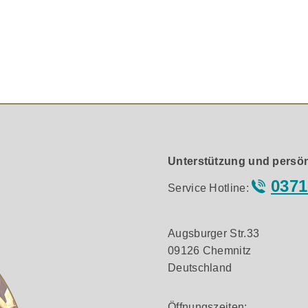
Transformer (AMT), ein Hochtonsystem, das durch seinen spez
chen Kalottenhochtönern bietet der AMT geringere Verzerrung, 
llabsorbierenden SilentWeave™-Material ergänzt, um interne
mm-Kalotten-Mitteltöner für eine natürliche und ausdruckssta
nt zu wirken.
ng an der Rückseite des Treibers reduziert gezielt störend
Unterstützung und persön
0371
Service Hotline:
t leistungsstarken Magnetsystemen – eine bewährte Wharfedal
nglich für die Elysian- und Aura-Serie entwickelt wurde. Die d
Augsburger Str.33
09126 Chemnitz
ss, der sich harmonisch in das Gesamtbild einfügt – druckvoll,
Deutschland
Öffnungszeiten: