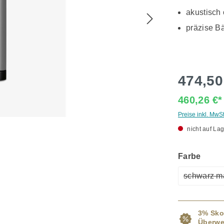
akustisch
präzise B
474,50
460,26 €
Preise inkl. MwS
nicht auf Lag
ausw
Farbe
schwarz ma
(Dies
3% Sko
Überwe