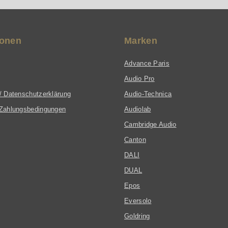
ärken klar, präzise und frei von störenden Verfärbungen.
utsprecherständer erhältlich, die eine mechanische Entkopp
ionen
Marken
Advance Paris
Audio Pro
/ Datenschutzerklärung
Audio-Technica
Zahlungsbedingungen
Audiolab
Cambridge Audio
Canton
DALI
DUAL
Epos
Eversolo
Goldring