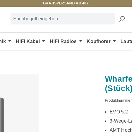
GRATISVERSAND AB 40€
nik
HiFi Kabel
HIFI Radios
Kopfhörer
Laut
Wharfe
(Stück
Produktnummer
EVO 5.2
3-Wege-La
AMT Hoch