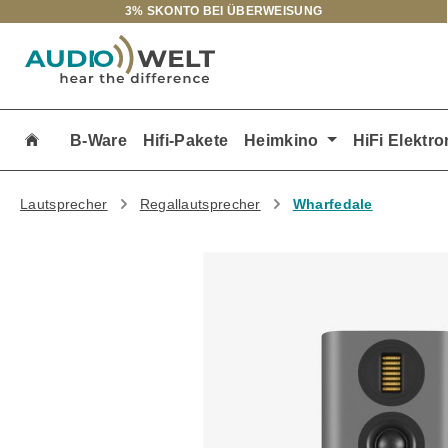
3% SKONTO BEI ÜBERWEISUNG
m Hauptinhalt springen
Zur Suche springen
Zur Hauptnavigation springen
B-Ware
Hifi-Pakete
Heimkino
HiFi Elektro
Lautsprecher
Regallautsprecher
Wharfedale
Bildergalerie überspringen