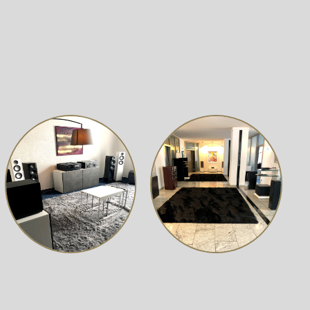
e, mehrlagige Holzverbundplatten minimieren unerwünschte
 elegantes Erscheinungsbild.
i. Gleichzeitig ist hier das raffinierte Bassreflexsystem
sprecher (EVO 5.3 und EVO 5.4) sowie einen
mkino-Setups bestens geeignet.
edale. Trotz ihrer kompakten Bauweise teilt sie sich die
bilden gemeinsam ein vollwertiges Drei-Wege-System. Das
an von einem Regallautsprecher dieser Größe erwarten
en Einsatz gezielter Dämpfungsmaßnahmen wie ResoFrame™