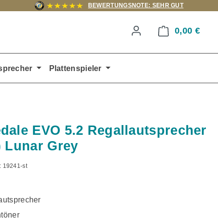
BEWERTUNGSNOTE: SEHR GUT
0,00 €
Ware
sprecher
Plattenspieler
dale EVO 5.2 Regallautsprecher
) Lunar Grey
:
19241-st
utsprecher
töner