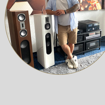
Die Gehäuse der EVO 5 Serie wurden nicht nur akustisc
Resonanzen. Abgerundete Kanten fördern eine gleichmä
Ein stabiler Hybrid-Sockel aus Holz und Metall verbessert
integriert.
Vielseitigkeit für jeden Anspruch
Die EVO 5 Serie ist modular aufgebaut und umfasst zwe
Centerlautsprecher (EVO 5.C). Damit ist sie sowohl für
Wharfedale EVO 5.2 – Kompakter 3-Wege Regallautsp
Die
Wharfedale EVO 5.2
ist das leistungsstärkste Rega
gleiche technische Plattform mit den größeren Standlaut
Ein großformatiger AMT-Hochtöner, ein dedizierter 50-
Ergebnis ist eine beeindruckende Bandbreite und eine 
würde.
Die ausgeklügelte Bassreflex-Gehäusekonstruktion gar