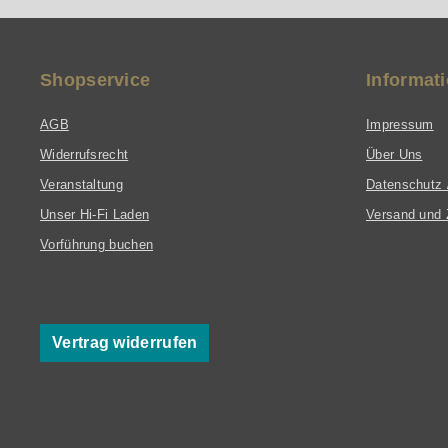
und ResoSeal™ bleibt der Klang auch bei höheren Lautst
Für die perfekte Platzierung im Raum sind optionale La
Shopservice
Informat
AGB
Impressum
Widerrufsrecht
Über Uns
Veranstaltung
Datenschutz 
Unser Hi-Fi Laden
Versand und 
Vorführung buchen
Vertrag widerrufen