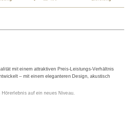
ität mit einem attraktiven Preis-Leistungs-Verhältnis
twickelt – mit einem eleganteren Design, akustisch
s Hörerlebnis auf ein neues Niveau.
ian-Serie. Dabei übernimmt die EVO 5 nicht nur
 machen – ohne Kompromisse bei der Qualität.