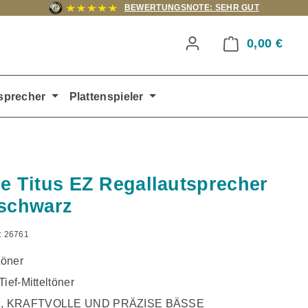
BEWERTUNGSNOTE: SEHR GUT
0,00 €
Ware
sprecher
Plattenspieler
le Titus EZ Regallautsprecher
 schwarz
:
26761
töner
Tief-Mitteltöner
, KRAFTVOLLE UND PRÄZISE BÄSSE