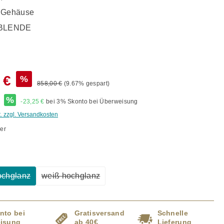
s Gehäuse
BLENDE
 €
%
858,00 €
(9.67% gespart)
*
%
-23,25 €
bei 3% Skonto bei Überweisung
t. zzgl. Versandkosten
er
ählen
ochglanz
weiß hochglanz
Diese Option ist zurzeit nicht verfügbar.)
(Diese Option ist zurzeit nicht verfügbar.)
nto bei
Gratisversand
Schnelle
isung
ab 40€
Lieferung