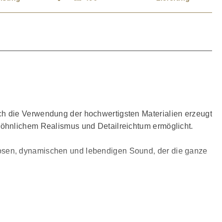
ch die Verwendung der hochwertigsten Materialien erzeugt
wöhnlichem Realismus und Detailreichtum ermöglicht.
osen, dynamischen und lebendigen Sound, der die ganze
hörten – uns lassen Sie sich von dem Vergnügen