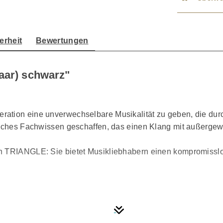
erheit
Bewertungen
Paar) schwarz"
ation eine unverwechselbare Musikalität zu geben, die dur
tisches Fachwissen geschaffen, das einen Klang mit außerge
on TRIANGLE: Sie bietet Musikliebhabern einen kompromissl
ie empfunden haben, als Sie zum ersten Mal bewusst Musik 