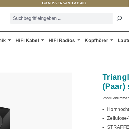
GRATISVERSAND AB 40€
nik
HiFi Kabel
HIFI Radios
Kopfhörer
Laut
Triang
(Paar)
Produktnummer
Hornhoch
Zellulose-
STRAFFE