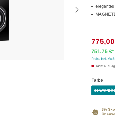
elegante
MAGNET
775,00
751,75 €
Preise inkl. MwS
nicht auf Lag
ausw
Farbe
schwarz h
(
3% Sko
Überwe