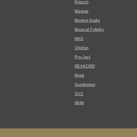
Klipsch
Magnat
Monitor Audio
Musical Fidelity
NAD
Ortofon
Pro-Ject
REKKORD
Rotel
Sennheiser
SVS
WiiM