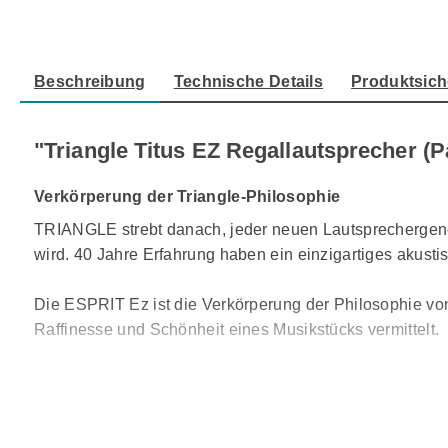
Beschreibung
Technische Details
Produktsich
"Triangle Titus EZ Regallautsprecher (
Verkörperung der Triangle-Philosophie
TRIANGLE strebt danach, jeder neuen Lautsprechergener
wird. 40 Jahre Erfahrung haben ein einzigartiges akus
Die ESPRIT Ez ist die Verkörperung der Philosophie v
Raffinesse und Schönheit eines Musikstücks vermittelt.
Entdecken Sie das Gefühl und die Freude wieder, die S
überraschen, das die neue ESPRIT Ez vermittelt.