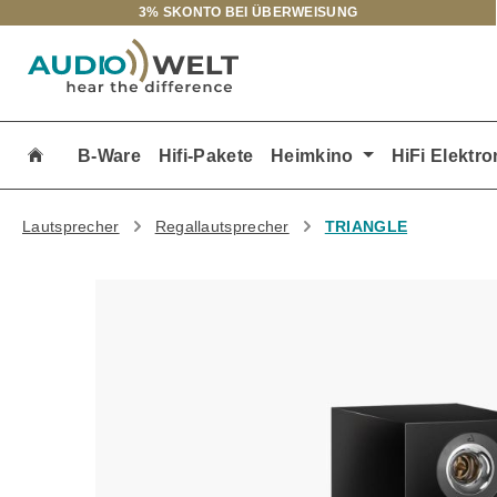
3% SKONTO BEI ÜBERWEISUNG
m Hauptinhalt springen
Zur Suche springen
Zur Hauptnavigation springen
B-Ware
Hifi-Pakete
Heimkino
HiFi Elektro
Lautsprecher
Regallautsprecher
TRIANGLE
Bildergalerie überspringen