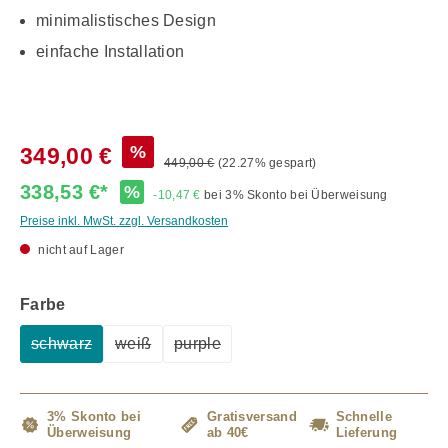
minimalistisches Design
einfache Installation
%
349,00 €
449,00 €
(22.27% gespart)
338,53 €*
%
-10,47 €
bei 3% Skonto bei Überweisung
Preise inkl. MwSt. zzgl. Versandkosten
nicht auf Lager
auswählen
Farbe
schwarz
weiß
purple
(Diese Option ist zurzeit nicht verfügbar.)
(Diese Option ist zurzeit nicht verfügbar.)
(Diese Option ist zurzeit nicht verfügba
3% Skonto bei
Gratisversand
Schnelle
Überweisung
ab 40€
Lieferung