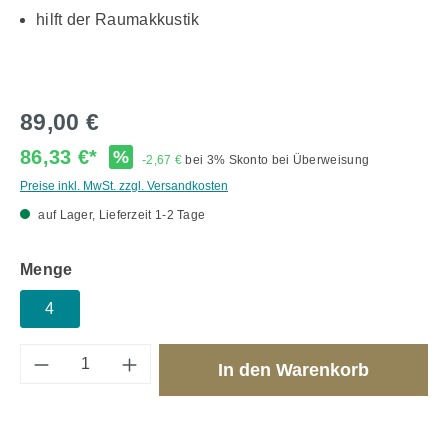
hilft der Raumakkustik
89,00 €
86,33 €*
%
-2,67 €
bei 3% Skonto bei Überweisung
Preise inkl. MwSt. zzgl. Versandkosten
auf Lager, Lieferzeit 1-2 Tage
auswählen
Menge
4
Produkt Anzahl: Gib den gewünschten Wert 
In den Warenkorb