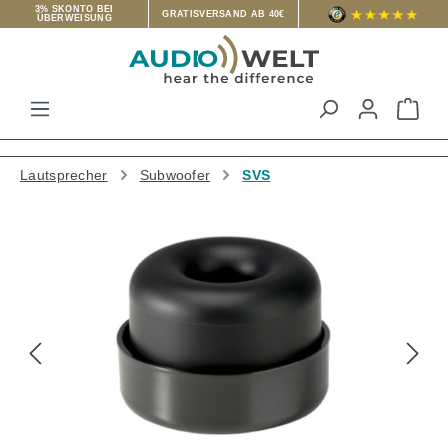
3% SKONTO BEI
GRATISVERSAND AB 40€
ÜBERWEISUNG
Zum Hauptinhalt springen
War
Lautsprecher
Subwoofer
SVS
Bildergalerie überspringen