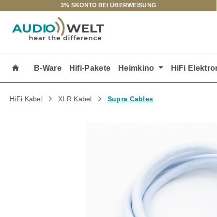
3% SKONTO BEI ÜBERWEISUNG
m Hauptinhalt springen
Zur Suche springen
Zur Hauptnavigation springen
B-Ware
Hifi-Pakete
Heimkino
HiFi Elektro
HiFi Kabel
XLR Kabel
Supra Cables
Bildergalerie überspringen