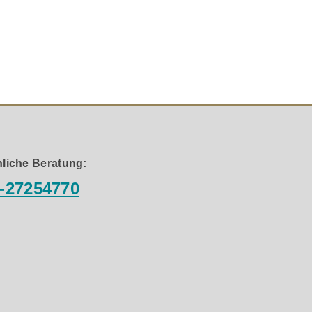
Playern, DACs, Vorverstärkern und professionellen Audio-
-I und bietet außergewöhnliche Leistung zu einem
e Detailgenauigkeit und Dynamik.
nd bewahren die Klarheit des Signals.
liche Beratung:
-27254770
 Audioanwendungen.
ge Signalqualität zu erhalten.
anhaltende Qualität.