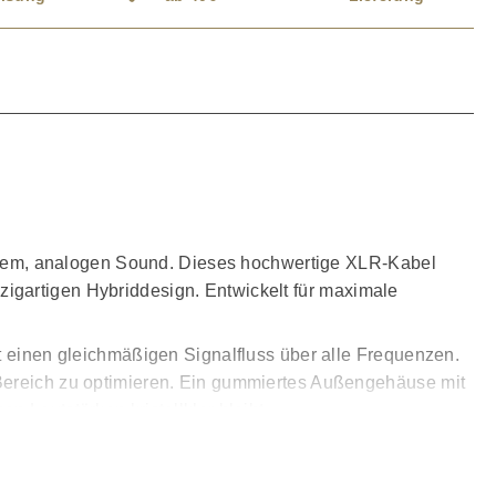
nem, analogen Sound. Dieses hochwertige XLR-Kabel
igartigen Hybriddesign. Entwickelt für maximale
ct einen gleichmäßigen Signalfluss über alle Frequenzen.
 Bereich zu optimieren. Ein gummiertes Außengehäuse mit
 Lautstärken kristallklar bleibt.
rbindung für ausgewogene Audioübertragungen. Die
erial vor Korrosion bewahrt und eine langanhaltende,