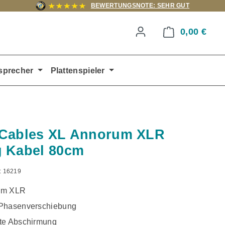
BEWERTUNGSNOTE: SEHR GUT
0,00 €
Ware
sprecher
Plattenspieler
 Cables XL Annorum XLR
 Kabel 80cm
:
16219
um XLR
 Phasenverschiebung
te Abschirmung