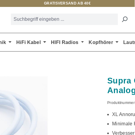
GRATISVERSAND AB 40€
nik
HiFi Kabel
HIFI Radios
Kopfhörer
Laut
Supra
Analog
Produktnummer
XL Annor
Minimale
Verbesser