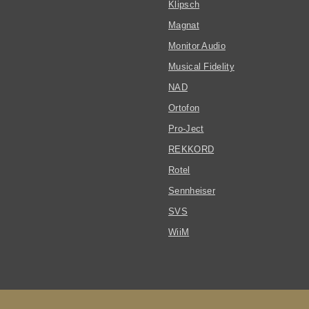
Klipsch
Magnat
Monitor Audio
Musical Fidelity
NAD
Ortofon
Pro-Ject
REKKORD
Rotel
Sennheiser
SVS
WiiM