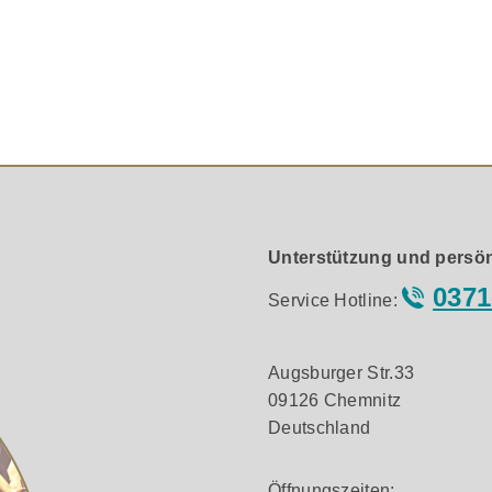
r High-End-Systeme und ist ideal für den Anschluss von CD-
 die Lücke zwischen dem ultra-hochwertigen Sword-I und EFF
sion, die jede Nuance der Musik zum Leben erweckt.
Interconnect XLR neue Maßstäbe für ausgewogenen Klang.
Konsistente Signalübertragung über alle Frequenzen für höchst
terialien reduzieren unerwünschte mikrofonische Effekte u
Unterstützung und persön
mung für eine transparente, dreidimensionale Klangbühne.
0371
Service Hotline:
chwertige, langlebige Steckverbindungen für professionelle
ung blockiert RFI und externe Störungen, um eine erstklassi
ert korrosionsbedingte Klangverluste und sorgt für eine lang
Augsburger Str.33
09126 Chemnitz
Deutschland
Öffnungszeiten: