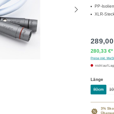
PP-Isolie
XLR-Steck
289,00
280,33 €
Preise inkl. MwS
nicht auf Lag
ausw
Länge
80cm
1
(Diese Op
3% Sko
Überwe