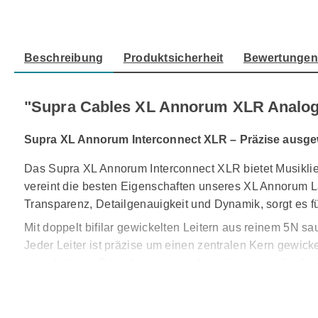
Beschreibung
Produktsicherheit
Bewertunge
"Supra Cables XL Annorum XLR Analog
Supra XL Annorum Interconnect XLR – Präzise ausge
Das Supra XL Annorum Interconnect XLR bietet Musikl
vereint die besten Eigenschaften unseres XL Annorum L
Transparenz, Detailgenauigkeit und Dynamik, sorgt es fü
Mit doppelt bifilar gewickelten Leitern aus reinem 5N s
Jeder Leiter ist präzise um einen zentralen Kern gewi
eingebetteten Dämpfungsmaterialien eliminiert mikrofoni
Dank der Supra Swift XLR-Steckverbinder mit 24K-Gold-
Aluminiumfolien-Abschirmung schützt vor externen Stör