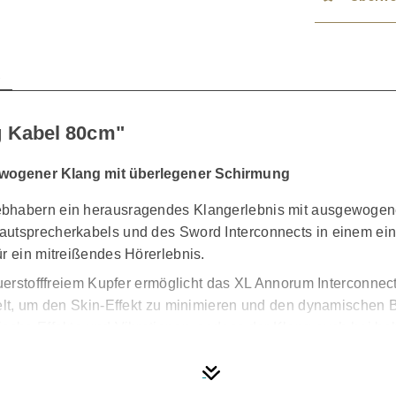
n
 Kabel 80cm"
wogener Klang mit überlegener Schirmung
iebhabern ein herausragendes Klangerlebnis mit ausgewoge
autsprecherkabels und des Sword Interconnects in einem einz
r ein mitreißendes Hörerlebnis.
auerstofffreiem Kupfer ermöglicht das XL Annorum Interconne
ckelt, um den Skin-Effekt zu minimieren und den dynamischen
sche Effekte und Vibrationen, sodass der Klang auch bei hohen
Beschichtung bietet das Kabel eine sichere und stabile Ve
ungen, während eine hochwertige PP-Isolierung das Leitermat