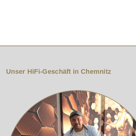
unverfälschte Performance sicherstellt.
Das XL Annorum Interconnect XLR eignet sich perfekt fü
Geräten in symmetrischen Konfigurationen. Es schließt
erschwinglichen Preis, mit einer Klangbühne und Präzi
Hergestellt in Schweden, setzt das Supra XL Annorum 
Gut zu wissen:
Bifilar gewickelte, sauerstofffreie Kupferleiter – 
Mikrofonfreies Design – Gummibasierte Dämpfungsma
Unser HiFi-Geschäft in Chemnitz
Minimale Phasenverschiebung – Präzise Zeitabstim
24K-Gold-plattierte Swift XLR-Steckverbinder – Ho
Verbesserte Abschirmung – Aluminiumfolien-Abschirm
PP-Isolierung – Chemisch stabile Isolierung verhind