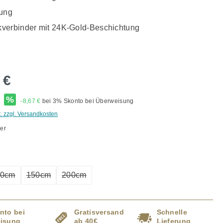
rung
verbinder mit 24K-Gold-Beschichtung
 €
*
%
-8,67 €
bei 3% Skonto bei Überweisung
t. zzgl. Versandkosten
er
ählen
00cm
150cm
200cm
tion ist zurzeit nicht verfügbar.)
(Diese Option ist zurzeit nicht verfügbar.)
(Diese Option ist zurzeit nicht verfügbar.)
(Diese Option ist zurzeit nicht verfügbar.)
nto bei
Gratisversand
Schnelle
isung
ab 40€
Lieferung