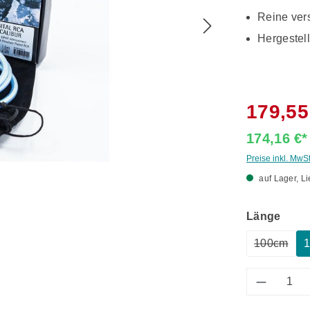
Reine vers
Hergestel
179,55
174,16 €
Preise inkl. MwS
auf Lager, Li
ausw
Länge
100cm
(Diese Op
Produkt 