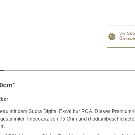
3% Sko
Überwe
n
50cm"
lber
veau mit dem Supra Digital Excalibur RCA. Dieses Premium-Ka
 abgestimmten Impedanz von 75 Ohm und rhodiumbeschichteten
rt.