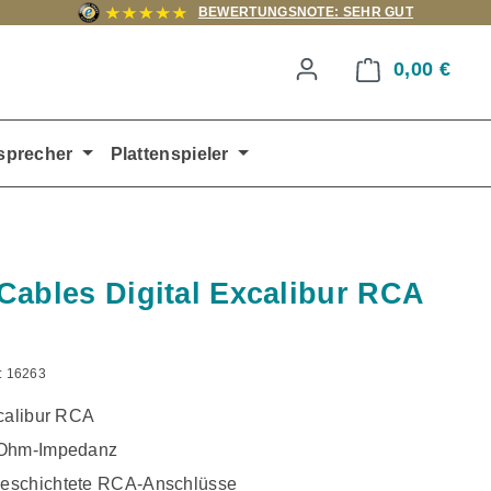
BEWERTUNGSNOTE: SEHR GUT
0,00 €
Ware
sprecher
Plattenspieler
Cables Digital Excalibur RCA
:
16263
xcalibur RCA
-Ohm-Impedanz
eschichtete RCA-Anschlüsse