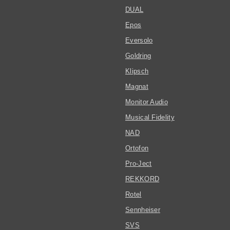
DUAL
Epos
Eversolo
Goldring
Klipsch
Magnat
Monitor Audio
Musical Fidelity
NAD
Ortofon
Pro-Ject
REKKORD
Rotel
Sennheiser
SVS