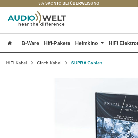
3% SKONTO BEI ÜBERWEISUNG
m Hauptinhalt springen
Zur Suche springen
Zur Hauptnavigation springen
B-Ware
Hifi-Pakete
Heimkino
HiFi Elektro
HiFi Kabel
Cinch Kabel
SUPRA Cables
Bildergalerie überspringen