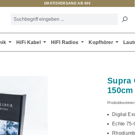
GRATISVERSAND AB 40€
nik
HiFi Kabel
HIFI Radios
Kopfhörer
Laut
Supra 
150cm
Produktnummer
Digital E
Echte 75
Rhodiumb