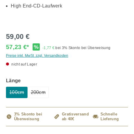
High End-CD-Laufwerk
59,00 €
57,23 €*
%
-1,77 €
bei 3% Skonto bei Überweisung
Preise inkl. MwSt. zzgl. Versandkosten
nicht auf Lager
auswählen
Länge
100cm
200cm
(Diese Option ist zurzeit nicht verfügbar.)
(Diese Option ist zurzeit nicht verfügbar.)
3% Skonto bei
Gratisversand
Schnelle
Überweisung
ab 40€
Lieferung