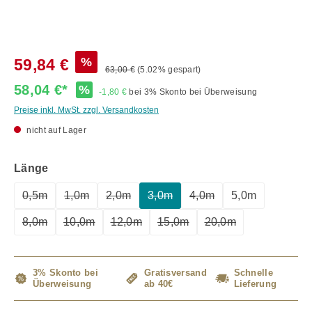
%
59,84 €
63,00 €
(5.02% gespart)
58,04 €*
%
-1,80 €
bei 3% Skonto bei Überweisung
Preise inkl. MwSt. zzgl. Versandkosten
nicht auf Lager
auswählen
Länge
0,5m
1,0m
2,0m
3,0m
4,0m
5,0m
(Diese Option ist zurzeit nicht verfügbar.)
(Diese Option ist zurzeit nicht verfügbar.)
(Diese Option ist zurzeit nicht verfügbar.)
(Diese Option ist zurzeit nicht ve
(Diese Option ist zurzeit
8,0m
10,0m
12,0m
15,0m
20,0m
(Diese Option ist zurzeit nicht verfügbar.)
(Diese Option ist zurzeit nicht verfügbar.)
(Diese Option ist zurzeit nicht verfügbar.
(Diese Option ist zurzeit nicht
(Diese Option ist zur
3% Skonto bei
Gratisversand
Schnelle
Überweisung
ab 40€
Lieferung