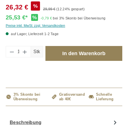
%
26,32 €
29,99 €
(12.24% gespart)
25,53 €*
%
-0,79 €
bei 3% Skonto bei Überweisung
Preise inkl. MwSt. zzgl. Versandkosten
auf Lager, Lieferzeit 1-2 Tage
Produkt Anzahl: Gib den gewünschten Wert 
Stk
In den Warenkorb
3% Skonto bei
Gratisversand
Schnelle
Überweisung
ab 40€
Lieferung
Beschreibung