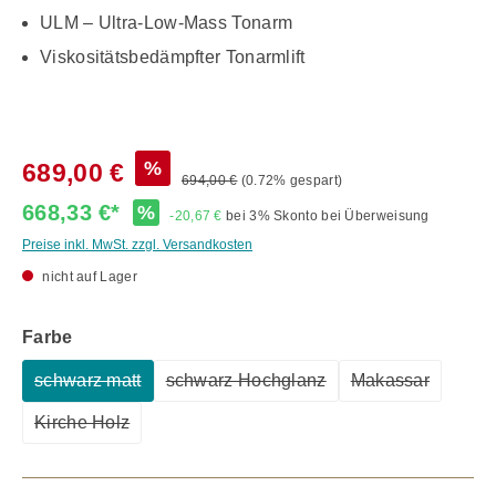
ULM – Ultra-Low-Mass Tonarm
Viskositätsbedämpfter Tonarmlift
%
689,00 €
694,00 €
(0.72% gespart)
668,33 €*
%
-20,67 €
bei 3% Skonto bei Überweisung
Preise inkl. MwSt. zzgl. Versandkosten
nicht auf Lager
auswählen
Farbe
schwarz matt
schwarz Hochglanz
Makassar
(Diese Option ist zurzeit nicht verfügbar.)
(Diese Option ist zurzeit nicht verf
(Diese Option i
Kirche Holz
(Diese Option ist zurzeit nicht verfügbar.)